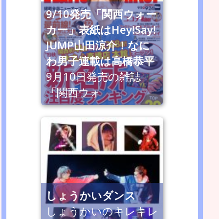
9/10発売「関西ウォー
カー」表紙はHey!Say!
JUMP山田涼介！なに
わ男子連載は高橋恭平
9月10日発売の雑誌
「関西ウォ
しょうかいダンス
しょうかいのキレキレ