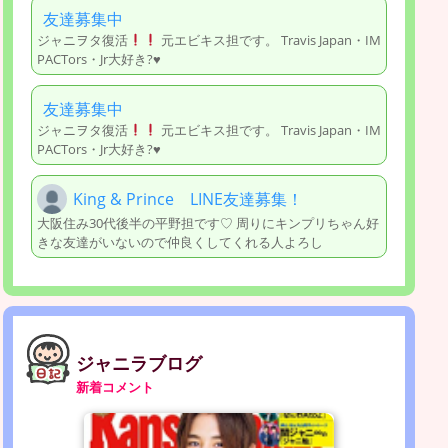
友達募集中
ジャニヲタ復活
元エビキス担です。 Travis Japan・IM
PACTors・Jr大好き?♥
友達募集中
ジャニヲタ復活
元エビキス担です。 Travis Japan・IM
PACTors・Jr大好き?♥
King & Prince LINE友達募集！
大阪住み30代後半の平野担です♡ 周りにキンプリちゃん好
きな友達がいないので仲良くしてくれる人よろし
ジャニラブログ
新着コメント