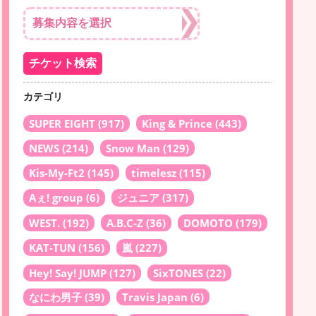
カテゴリ
SUPER EIGHT
(917)
King & Prince
(443)
NEWS
(214)
Snow Man
(129)
Kis-My-Ft2
(145)
timelesz
(115)
Aぇ! group
(6)
ジュニア
(317)
WEST.
(192)
A.B.C-Z
(36)
DOMOTO
(179)
KAT-TUN
(156)
嵐
(227)
Hey! Say! JUMP
(127)
SixTONES
(22)
なにわ男子
(39)
Travis Japan
(6)