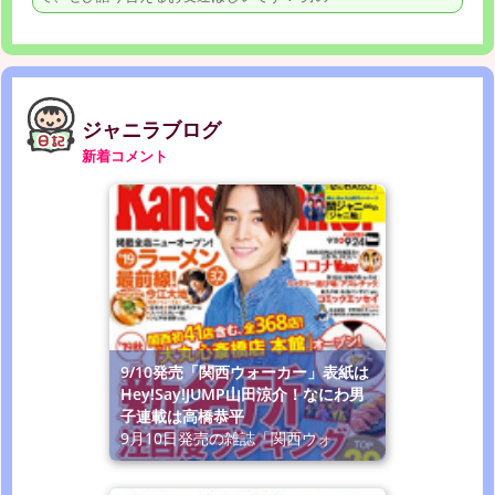
ジャニラブログ
新着コメント
9/10発売「関西ウォーカー」表紙は
Hey!Say!JUMP山田涼介！なにわ男
子連載は高橋恭平
9月10日発売の雑誌「関西ウォ