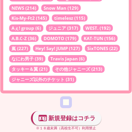
NEWS
(214)
Snow Man
(129)
Kis-My-Ft2
(145)
timelesz
(115)
Aぇ! group
(6)
ジュニア
(317)
WEST.
(192)
A.B.C-Z
(36)
DOMOTO
(179)
KAT-TUN
(156)
嵐
(227)
Hey! Say! JUMP
(127)
SixTONES
(22)
なにわ男子
(39)
Travis Japan
(6)
タッキー＆翼
(21)
その他ジャニーズ
(213)
ジャニーズ以外のチケット
(31)
新規登録はコチラ
※１８歳未満（高校生不可）利用禁止