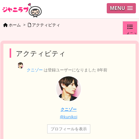
MENU
ホーム
>
アクティビティ
メニュ
ログイ
アクティビティ
ユーザ
クニゾー
は登録ユーザーになりました
8年前
検索
クニゾー
@kunikoi
プロフィールを表示