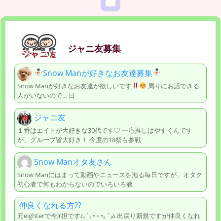
ジャニ友募集
Snow Manが好きなお友達募集
Snow Manが好きなお友達が欲しいです
周りにお話できる
人がいないので… 日
ジャニ友
１番はエイトが大好きな30代です♡ 一応推しはやすくんです
が、グループ皆大好き！ 今度の18祭も参戦
Snow Manオタ友さん
Snow Manにはまって動画やニュースを漁る毎日ですが、オタク
初心者で何もわからないのでいろいろ教
仲良くなれる方??
元eighterで今Jr担です૮₍´｡• ᵕ •｡`₎ა 出戻り新規ですが仲良くなれ