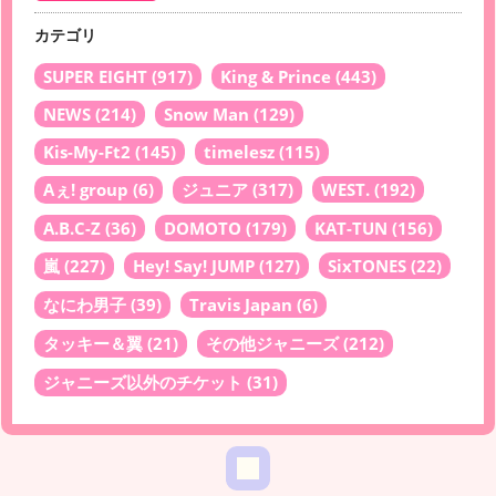
カテゴリ
SUPER EIGHT
(917)
King & Prince
(443)
NEWS
(214)
Snow Man
(129)
Kis-My-Ft2
(145)
timelesz
(115)
Aぇ! group
(6)
ジュニア
(317)
WEST.
(192)
A.B.C-Z
(36)
DOMOTO
(179)
KAT-TUN
(156)
嵐
(227)
Hey! Say! JUMP
(127)
SixTONES
(22)
なにわ男子
(39)
Travis Japan
(6)
タッキー＆翼
(21)
その他ジャニーズ
(212)
ジャニーズ以外のチケット
(31)