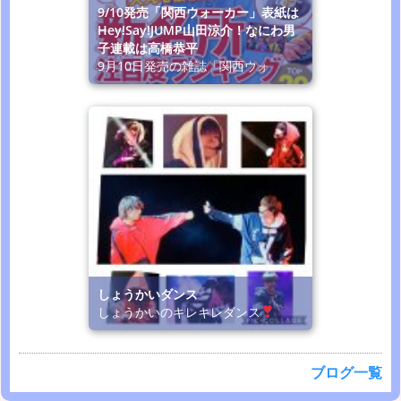
9/10発売「関西ウォーカー」表紙は
Hey!Say!JUMP山田涼介！なにわ男
子連載は高橋恭平
9月10日発売の雑誌「関西ウォ
しょうかいダンス
しょうかいのキレキレダンス
ブログ一覧