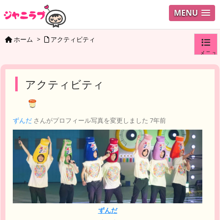
MENU
ホーム
>
アクティビティ
メニュ
ログイ
アクティビティ
ユーザ
ずんだ
さんがプロフィール写真を変更しました
7年前
検索
ずんだ