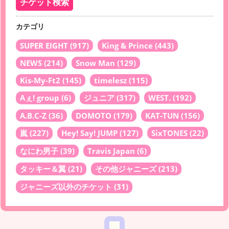
カテゴリ
SUPER EIGHT
(917)
King & Prince
(443)
NEWS
(214)
Snow Man
(129)
Kis-My-Ft2
(145)
timelesz
(115)
Aぇ! group
(6)
ジュニア
(317)
WEST.
(192)
A.B.C-Z
(36)
DOMOTO
(179)
KAT-TUN
(156)
嵐
(227)
Hey! Say! JUMP
(127)
SixTONES
(22)
なにわ男子
(39)
Travis Japan
(6)
タッキー＆翼
(21)
その他ジャニーズ
(213)
ジャニーズ以外のチケット
(31)