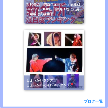
9/10発売「関西ウォーカー」表紙は
Hey!Say!JUMP山田涼介！なにわ男
子連載は高橋恭平
9月10日発売の雑誌「関西ウォ
しょうかいダンス
しょうかいのキレキレダンス
ブログ一覧