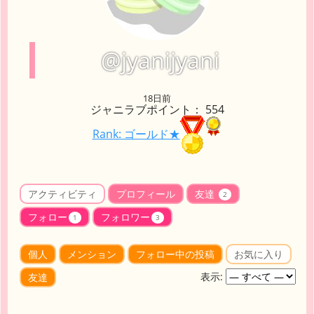
@jyanijyani
18日前
ジャニラブポイント： 554
Rank: ゴールド★
アクティビティ
プロフィール
友達
2
フォロー
フォロワー
1
3
個人
メンション
フォロー中の投稿
お気に入り
表示:
友達