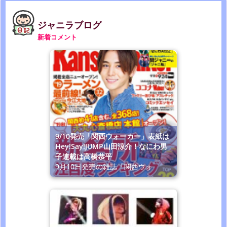
ジャニラブログ
新着コメント
9/10発売「関西ウォーカー」表紙は
Hey!Say!JUMP山田涼介！なにわ男
子連載は高橋恭平
9月10日発売の雑誌「関西ウォ