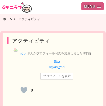
MENU
ログイ
ホーム
>
アクティビティ
ユーザ
検索
アクティビティ
めぃ
さんがプロフィール写真を変更しました
8年前
めぃ
@jyanijyani
プロフィールを表示
0