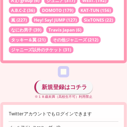
Aぇ! group
(6)
ジュニア
(317)
WEST.
(192)
A.B.C-Z
(36)
DOMOTO
(179)
KAT-TUN
(156)
嵐
(227)
Hey! Say! JUMP
(127)
SixTONES
(22)
なにわ男子
(39)
Travis Japan
(6)
タッキー＆翼
(21)
その他ジャニーズ
(212)
ジャニーズ以外のチケット
(31)
新規登録はコチラ
※１８歳未満（高校生不可）利用禁止
Twitterアカウントでもログインできます