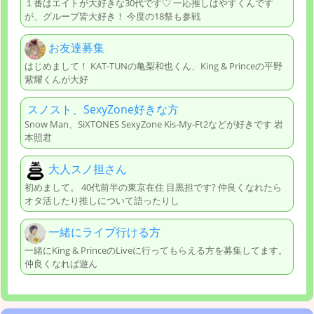
１番はエイトが大好きな30代です♡ 一応推しはやすくんです
が、グループ皆大好き！ 今度の18祭も参戦
お友達募集
はじめまして！ KAT-TUNの亀梨和也くん、King & Princeの平野
紫耀くんが大好
スノスト、SexyZone好きな方
Snow Man、SiXTONES SexyZone Kis-My-Ft2などが好きです 岩
本照君
大人スノ担さん
初めまして。 40代前半の東京在住 目黒担です? 仲良くなれたら
オタ活したり推しについて語ったりし
一緒にライブ行ける方
一緒にKing & PrinceのLiveに行ってもらえる方を募集してます。
仲良くなれば遊ん