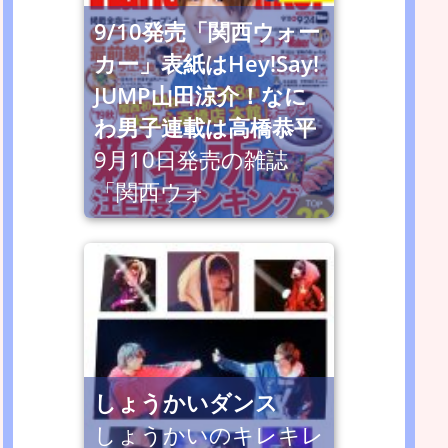
9/10発売「関西ウォー
カー」表紙はHey!Say!
JUMP山田涼介！なに
わ男子連載は高橋恭平
9月10日発売の雑誌
「関西ウォ
しょうかいダンス
しょうかいのキレキレ