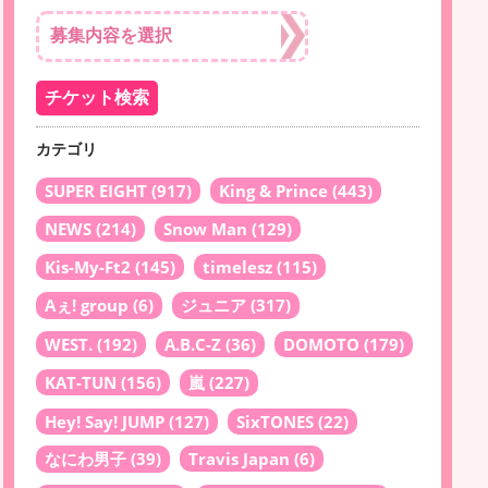
カテゴリ
SUPER EIGHT
(917)
King & Prince
(443)
NEWS
(214)
Snow Man
(129)
Kis-My-Ft2
(145)
timelesz
(115)
Aぇ! group
(6)
ジュニア
(317)
WEST.
(192)
A.B.C-Z
(36)
DOMOTO
(179)
KAT-TUN
(156)
嵐
(227)
Hey! Say! JUMP
(127)
SixTONES
(22)
なにわ男子
(39)
Travis Japan
(6)