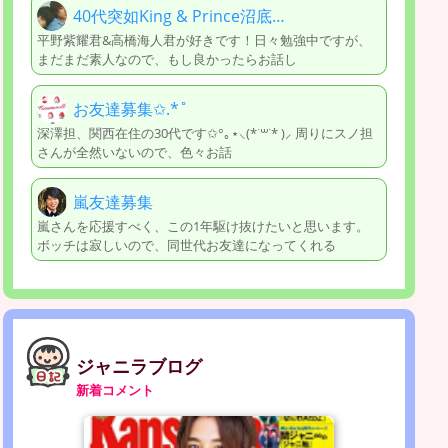
40代突如King & Prince沼底…
平野紫耀君&高橋海人君が好きです！日々勉強中ですが、
まだまだ素人なので、もし良かったらお話し
お友達募集✩.*˚
深澤担、関西在住の30代です✩°｡⋆⸜(*˙꒳˙* )⸝ 周りにスノ担
さんが全然いないので、色々お話
嵐友達募集
嵐さんを応援すべく、この1年駆け抜けたいと思います。
ボッチは寂しいので、同世代お友達になってくれる
ジャニラブログ
新着コメント