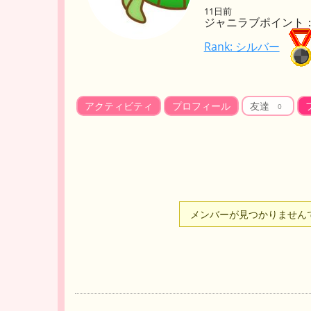
11日前
ジャニラブポイント： 
Rank: シルバー
アクティビティ
プロフィール
友達
0
友
メンバーが見つかりません
達