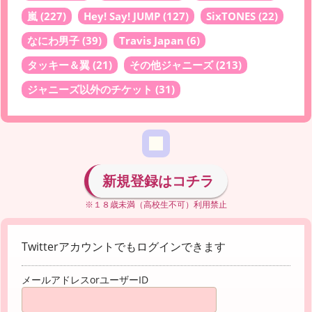
嵐
(227)
Hey! Say! JUMP
(127)
SixTONES
(22)
なにわ男子
(39)
Travis Japan
(6)
タッキー＆翼
(21)
その他ジャニーズ
(213)
ジャニーズ以外のチケット
(31)
新規登録はコチラ
※１８歳未満（高校生不可）利用禁止
Twitterアカウントでもログインできます
メールアドレスorユーザーID