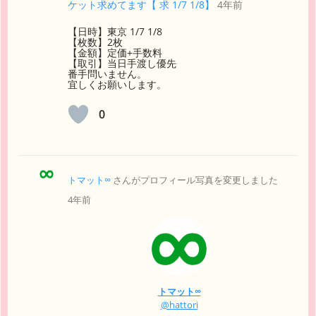
ケット求めてます【 求 1/7 1/8】
4年前
【日時】東京 1/7 1/8
【枚数】2枚
【金額】定価+手数料
【取引】当日手渡し優先
番手問いません。
宜しくお願いします。
0
トマット∞
さんがプロフィール写真を変更しました
4年前
トマット∞
@hattori