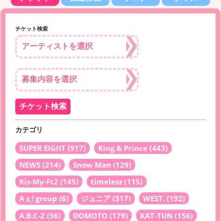
チケット検索
カテゴリ
SUPER EIGHT
(917)
King & Prince
(443)
NEWS
(214)
Snow Man
(129)
Kis-My-Ft2
(145)
timelesz
(115)
Aぇ! group
(6)
ジュニア
(317)
WEST.
(192)
A.B.C-Z
(36)
DOMOTO
(179)
KAT-TUN
(156)