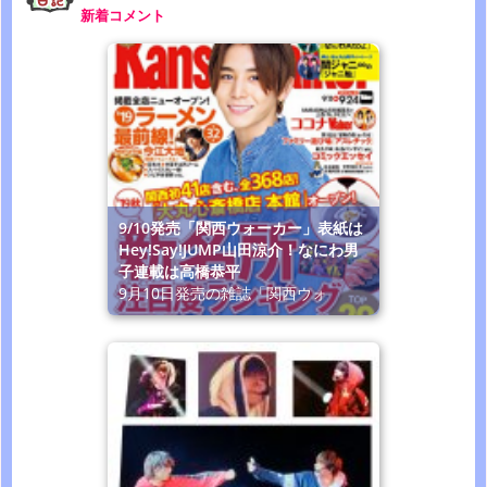
新着コメント
9/10発売「関西ウォーカー」表紙は
Hey!Say!JUMP山田涼介！なにわ男
子連載は高橋恭平
9月10日発売の雑誌「関西ウォ