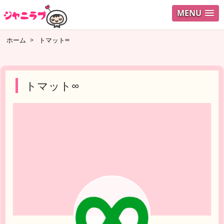
MENU
ログイ
ホーム
>
トマット∞
ユーザ
検索
トマット∞