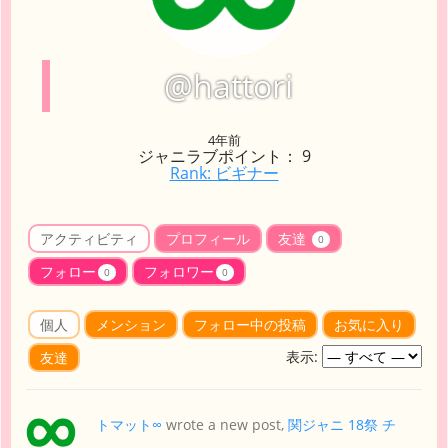
@hattori
4年前
ジャニラブポイント： 9
Rank: ビギナー
アクティビティ
プロフィール
友達
0
フォロー
フォロワー
0
0
個人
メンション
フォロー中の投稿
お気に入り
表示:
友達
トマット∞
wrote a new post,
関ジャニ 18祭 チ