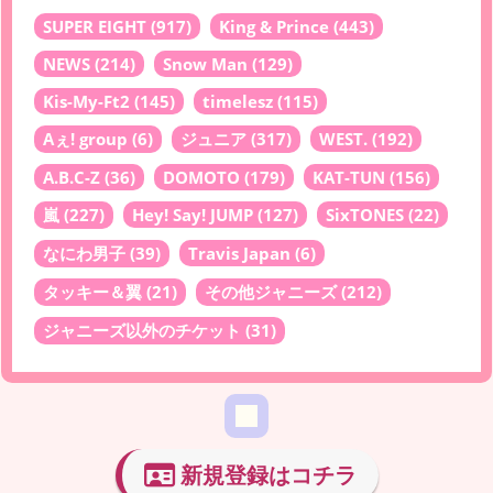
SUPER EIGHT
(917)
King & Prince
(443)
NEWS
(214)
Snow Man
(129)
Kis-My-Ft2
(145)
timelesz
(115)
Aぇ! group
(6)
ジュニア
(317)
WEST.
(192)
A.B.C-Z
(36)
DOMOTO
(179)
KAT-TUN
(156)
嵐
(227)
Hey! Say! JUMP
(127)
SixTONES
(22)
なにわ男子
(39)
Travis Japan
(6)
タッキー＆翼
(21)
その他ジャニーズ
(212)
ジャニーズ以外のチケット
(31)
新規登録はコチラ