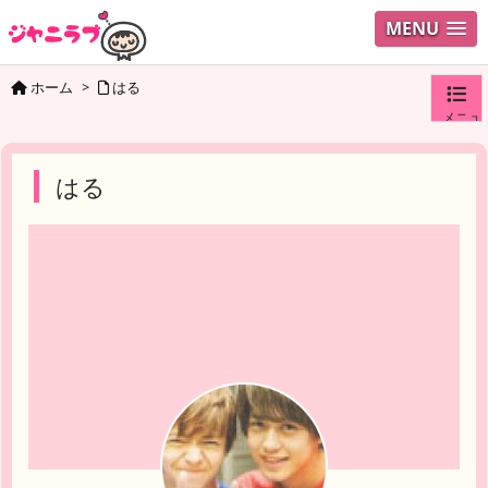
MENU
ホーム
>
はる
メニュ
ログイ
はる
ユーザ
検索