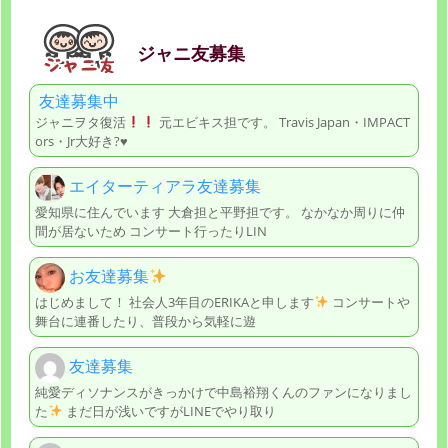
ジャニ友募集
友達募集中
ジャニヲタ復活
元エビキス担です。 Travis Japan・IMPACT
ors・Jr大好き?♥
エイターティアラ友達募集
愛知県に住んでいます 大倉担と平野担です。 なかなか周りに仲
間が居ないため コンサート行ったりLIN
お友達募集
はじめまして！ 社会人3年目のERIKAと申します
コンサートや
舞台に連番したり、普段から気軽に遊
友達募集
純愛ディソナンスがきっかけで中島裕翔くんのファンになりまし
た
まだ日が浅いですがLINEでやり取り