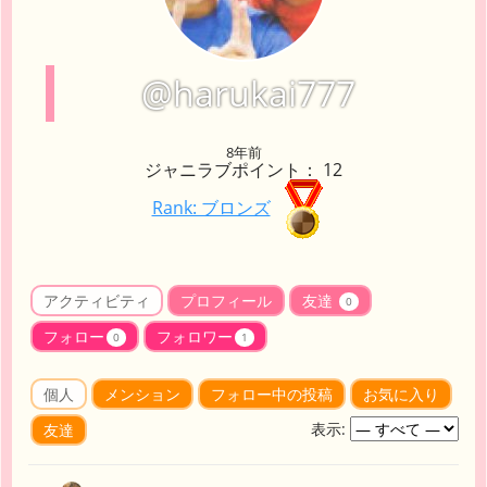
@harukai777
8年前
ジャニラブポイント： 12
Rank: ブロンズ
アクティビティ
プロフィール
友達
0
フォロー
フォロワー
0
1
個人
メンション
フォロー中の投稿
お気に入り
表示:
友達