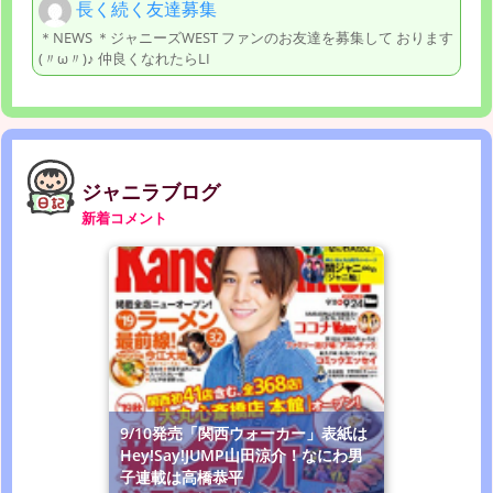
長く続く友達募集
＊NEWS ＊ジャニーズWEST ファンのお友達を募集して おります
(〃ω〃)♪ 仲良くなれたらLI
ジャニラブログ
新着コメント
9/10発売「関西ウォーカー」表紙は
Hey!Say!JUMP山田涼介！なにわ男
子連載は高橋恭平