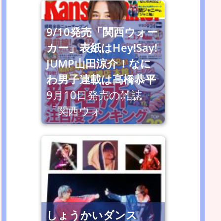
9/10発売「関西ウォー
カー」表紙はHey!Say!
JUMP山田涼介！なに
わ男子連載は高橋恭平
9月10日発売の雑誌
「関西ウォ
しょうかいダンス