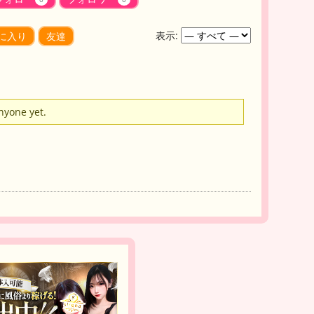
表示:
に入り
友達
anyone yet.