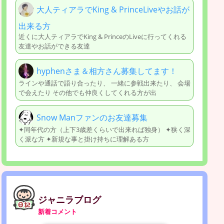
大人ティアラでKing & PrinceLiveやお話が
出来る方
近くに大人ティアラでKing & PrinceのLiveに行ってくれる
友達やお話ができる友達
hyphenさま＆相方さん募集してます！
ラインや通話で語り合ったり、 一緒に参戦出来たり、 会場
で会えたり その他でも仲良くしてくれる方が出
Snow Manファンのお友達募集
✦同年代の方（上下3歳差くらいで出来れば独身） ✦狭く深
く派な方 ✦新規な事と掛け持ちに理解ある方
ジャニラブログ
新着コメント