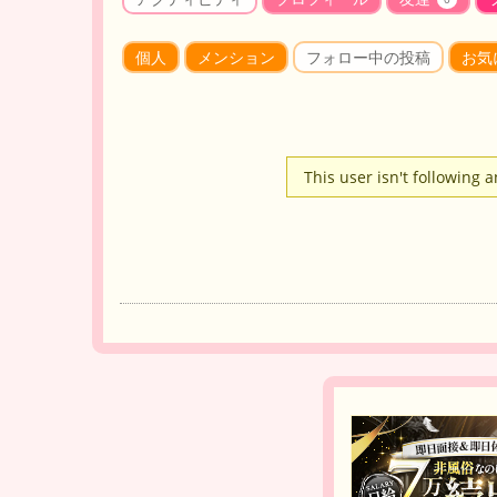
個人
メンション
フォロー中の投稿
お気
This user isn't following 