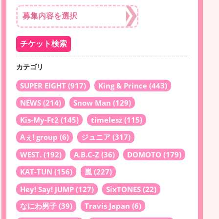
カテゴリ
SUPER EIGHT
(917)
King & Prince
(443)
NEWS
(214)
Snow Man
(129)
Kis-My-Ft2
(145)
timelesz
(115)
Aぇ! group
(6)
ジュニア
(317)
WEST.
(192)
A.B.C-Z
(36)
DOMOTO
(179)
KAT-TUN
(156)
嵐
(227)
Hey! Say! JUMP
(127)
SixTONES
(22)
なにわ男子
(39)
Travis Japan
(6)