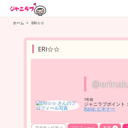
ホーム
>
ERI☆☆
ERI☆☆
@erinak
7年前
ジャニラブポイント：
Rank: ビギナー
アクティビティ
プロフィール
友達
0