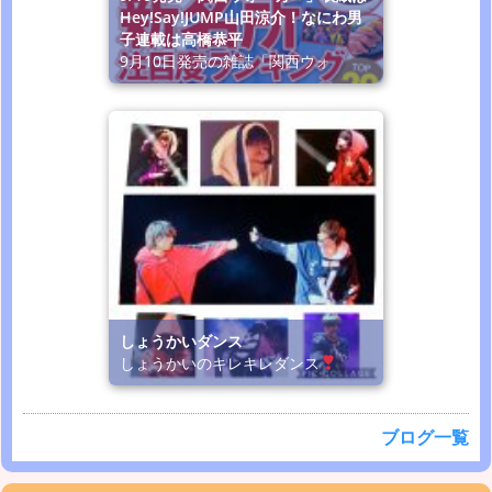
Hey!Say!JUMP山田涼介！なにわ男
子連載は高橋恭平
9月10日発売の雑誌「関西ウォ
しょうかいダンス
しょうかいのキレキレダンス
ブログ一覧