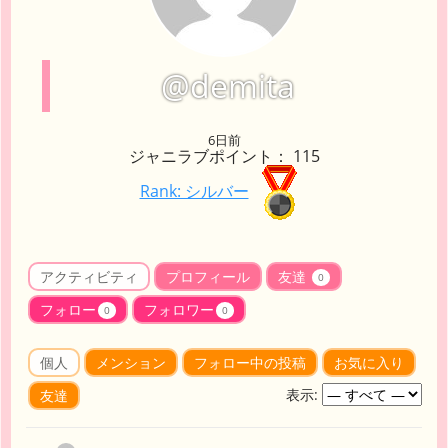
@demita
6日前
ジャニラブポイント： 115
Rank: シルバー
アクティビティ
プロフィール
友達
0
フォロー
フォロワー
0
0
個人
メンション
フォロー中の投稿
お気に入り
表示:
友達