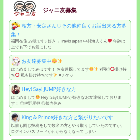
ジャニ友募集
相方・安定さん♡その他仲良くお話出来る方募
集！
福岡在住 29歳です♪ 好き→Travis Japan 中村海人くん
年齢は
上でも下でも気にしな
お友達募集中
はじめましてみほです！ お友達探してます
♥️
同担
掛け持
ち
私も掛け持ちです
♥️
チケッ
Hey! Say! JUMP好きな方
はじめまして
Hey! Say! JUMPが好きなお友達探しておりま
す！ ◎伊野尾担 ◎都内住み
King & Prince好きな方と繋がりたいです
以前も同じ投稿をして数名の方とやり取りしていたのですが、
ログインパスワードがわからなくなってしまい