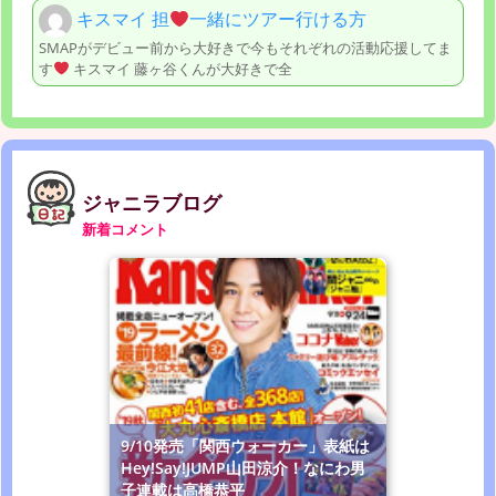
キスマイ 担
一緒にツアー行ける方
SMAPがデビュー前から大好きで今もそれぞれの活動応援してま
す
キスマイ 藤ヶ谷くんが大好きで全
ジャニラブログ
新着コメント
9/10発売「関西ウォーカー」表紙は
Hey!Say!JUMP山田涼介！なにわ男
子連載は高橋恭平