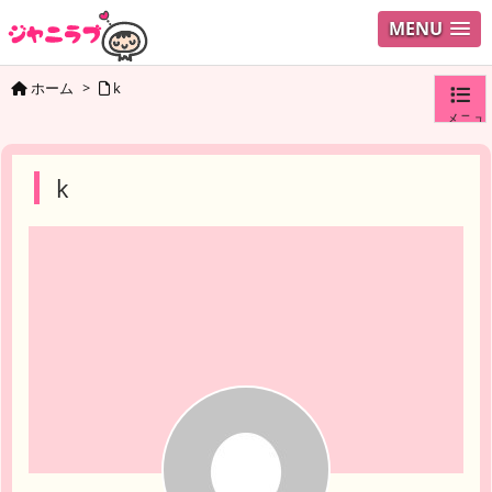
MENU
ホーム
>
k
メニュ
ログイ
k
ユーザ
検索