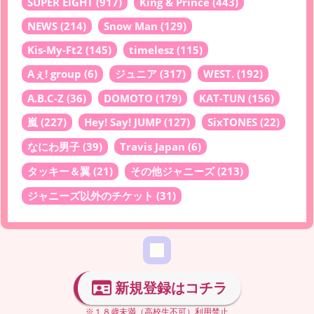
SUPER EIGHT
(917)
King & Prince
(443)
NEWS
(214)
Snow Man
(129)
Kis-My-Ft2
(145)
timelesz
(115)
Aぇ! group
(6)
ジュニア
(317)
WEST.
(192)
A.B.C-Z
(36)
DOMOTO
(179)
KAT-TUN
(156)
嵐
(227)
Hey! Say! JUMP
(127)
SixTONES
(22)
なにわ男子
(39)
Travis Japan
(6)
タッキー＆翼
(21)
その他ジャニーズ
(213)
ジャニーズ以外のチケット
(31)
新規登録はコチラ
※１８歳未満（高校生不可）利用禁止