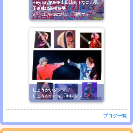
Hey!Say!JUMP山田涼介！なにわ男
子連載は高橋恭平
9月10日発売の雑誌「関西ウォ
しょうかいダンス
しょうかいのキレキレダンス
ブログ一覧