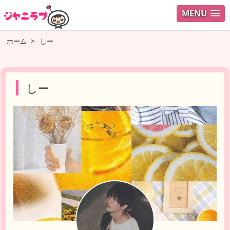
MENU
ログイ
ホーム
>
しー
ユーザ
検索
しー