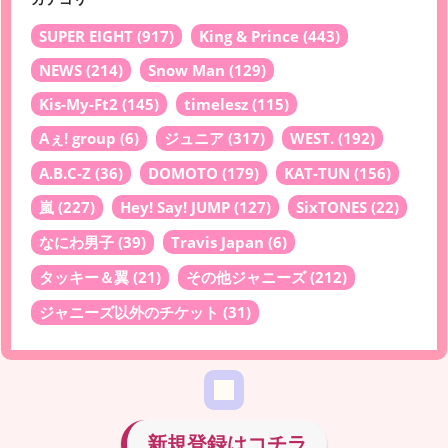
SUPER EIGHT
(917)
King & Prince
(443)
NEWS
(214)
Snow Man
(129)
Kis-My-Ft2
(145)
timelesz
(115)
Aぇ! group
(6)
ジュニア
(317)
WEST.
(192)
A.B.C-Z
(36)
DOMOTO
(179)
KAT-TUN
(156)
嵐
(227)
Hey! Say! JUMP
(127)
SixTONES
(22)
なにわ男子
(39)
Travis Japan
(6)
タッキー＆翼
(21)
その他ジャニーズ
(212)
ジャニーズ以外のチケット
(31)
新規登録はコチラ