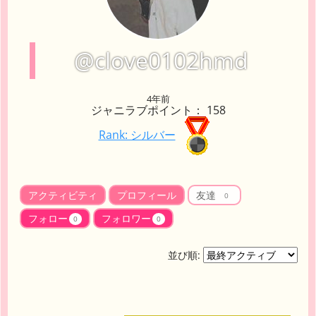
@clove0102hmd
4年前
ジャニラブポイント： 158
Rank: シルバー
アクティビティ
プロフィール
友達
0
フォロー
フォロワー
0
0
並び順: