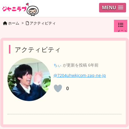
MENU
ホーム
>
アクティビティ
メニュ
ログイ
アクティビティ
ユーザ
ちぃ
が更新を投稿
6年前
@7204uhwkjcom-zaq-ne-jp
検索
0