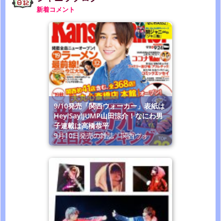
新着コメント
9/10発売「関西ウォーカー」表紙は
Hey!Say!JUMP山田涼介！なにわ男
子連載は高橋恭平
9月10日発売の雑誌「関西ウォ