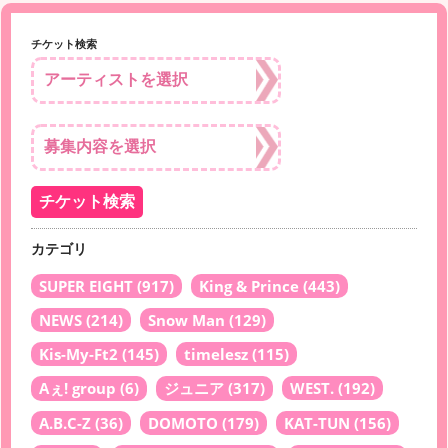
チケット検索
カテゴリ
SUPER EIGHT
(917)
King & Prince
(443)
NEWS
(214)
Snow Man
(129)
Kis-My-Ft2
(145)
timelesz
(115)
Aぇ! group
(6)
ジュニア
(317)
WEST.
(192)
A.B.C-Z
(36)
DOMOTO
(179)
KAT-TUN
(156)