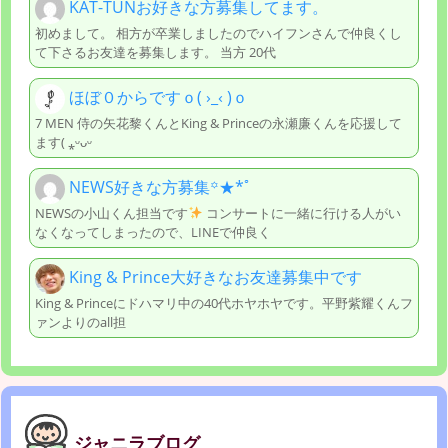
KAT-TUNお好きな方募集してます。
初めまして。 相方が卒業しましたのでハイフンさんで仲良くし
て下さるお友達を募集します。 当方 20代
ほぼ０からですｏ( ›_‹ )ｏ
7 MEN 侍の矢花黎くんとKing & Princeの永瀬廉くんを応援して
ます( ⁎ᵕᴗᵕ
NEWS好きな方募集꙳★*ﾟ
NEWSの小山くん担当です
コンサートに一緒に行ける人がい
なくなってしまったので、LINEで仲良く
King & Prince大好きなお友達募集中です
King & Princeにドハマリ中の40代ホヤホヤです。平野紫耀くんフ
ァンよりのall担
ジャニラブログ