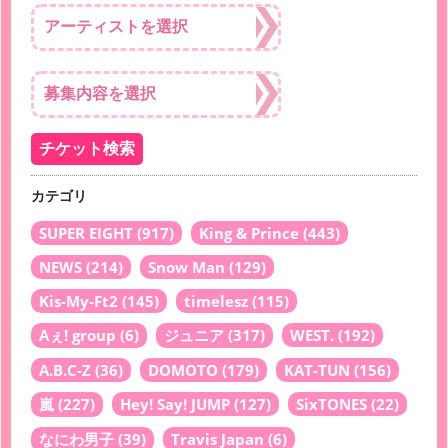
カテゴリ
SUPER EIGHT
(917)
King & Prince
(443)
NEWS
(214)
Snow Man
(129)
Kis-My-Ft2
(145)
timelesz
(115)
Aぇ! group
(6)
ジュニア
(317)
WEST.
(192)
A.B.C-Z
(36)
DOMOTO
(179)
KAT-TUN
(156)
嵐
(227)
Hey! Say! JUMP
(127)
SixTONES
(22)
なにわ男子
(39)
Travis Japan
(6)