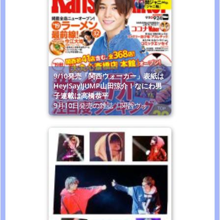
9/10発売「関西ウォーカー」表紙は
Hey!Say!JUMP山田涼介！なにわ男
子連載は高橋恭平
9月10日発売の雑誌「関西ウォ