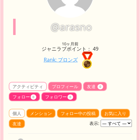
@arasno
10ヶ月前
ジャニラブポイント： 49
Rank: ブロンズ
アクティビティ
プロフィール
友達
0
フォロー
フォロワー
0
0
個人
メンション
フォロー中の投稿
お気に入り
表示:
友達