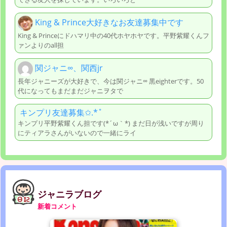
King & Prince大好きなお友達募集中です
King & Princeにドハマリ中の40代ホヤホヤです。平野紫耀くんフ
ァンよりのall担
関ジャニ∞、関西jr
長年ジャニーズが大好きで、今は関ジャニ∞ 黒eighterです。50
代になってもまだまだジャニヲタで
キンプリ友達募集✩.*˚
キンプリ平野紫耀くん担です(*´ω｀*) まだ日が浅いですが周り
にティアラさんがいないので一緒にライ
ジャニラブログ
新着コメント