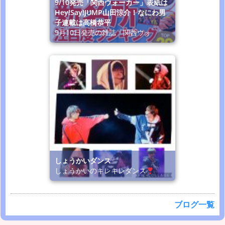
9/10発売「関西ウォーカー」表紙は
Hey!Say!JUMP山田涼介！なにわ男
子連載は高橋恭平
9月10日発売の雑誌「関西ウォ
しょうかいダンス
しょうかいのキレキレダンス
ブログ一覧