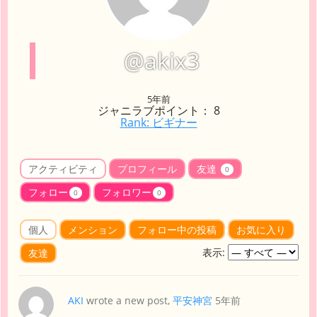
@akix3
5年前
ジャニラブポイント： 8
Rank: ビギナー
アクティビティ
プロフィール
友達
0
フォロー
フォロワー
0
0
個人
メンション
フォロー中の投稿
お気に入り
表示:
友達
AKI
wrote a new post,
平安神宮
5年前