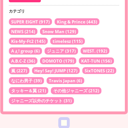
カテゴリ
SUPER EIGHT
(917)
King & Prince
(443)
NEWS
(214)
Snow Man
(129)
Kis-My-Ft2
(145)
timelesz
(115)
Aぇ! group
(6)
ジュニア
(317)
WEST.
(192)
A.B.C-Z
(36)
DOMOTO
(179)
KAT-TUN
(156)
嵐
(227)
Hey! Say! JUMP
(127)
SixTONES
(22)
なにわ男子
(39)
Travis Japan
(6)
タッキー＆翼
(21)
その他ジャニーズ
(212)
ジャニーズ以外のチケット
(31)