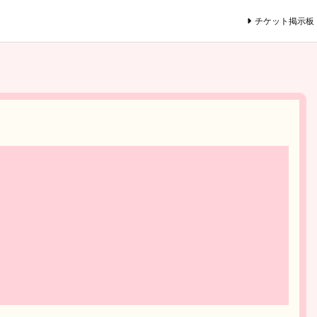
チケット掲示板