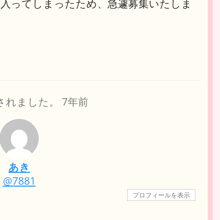
が入ってしまったため、急遽募集いたしま
されました。
7年前
あき
@7881
プロフィールを表示