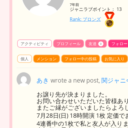
7年前
ジャニラブポイント： 13
Rank: ブロンズ
アクティビティ
プロフィール
友達
フォロー
0
個人
メンション
フォロー中の投稿
お気に入り
あき
wrote a new post,
関ジャニ∞ 
お譲り先が決まりました。
お問い合わせいただいた皆様あ
またご縁がございましたらよろ
7月28日(日) 18時開演 1枚 
4連番中の1枚で私と友人が入り