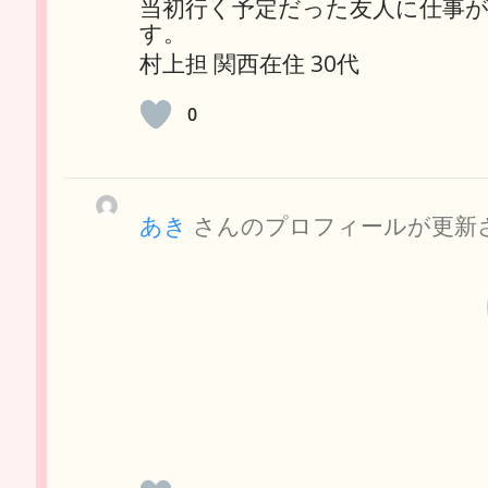
当初行く予定だった友人に仕事
す。
村上担 関西在住 30代
0
あき
さんのプロフィールが更新