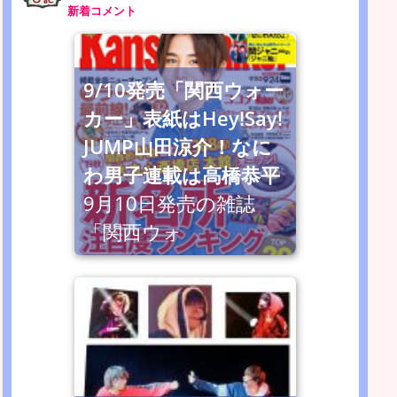
新着コメント
9/10発売「関西ウォー
カー」表紙はHey!Say!
JUMP山田涼介！なに
わ男子連載は高橋恭平
9月10日発売の雑誌
「関西ウォ