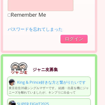
Remember Me
パスワードを忘れてしまった
ジャニ友募集
King & Prince好きな方と繋がりたいです
東京在住35歳シングルマザーです。 結婚・出産を機にジャ
ニーズを離れていましたが、キンプリに出会って
SUPER EIGHT2025