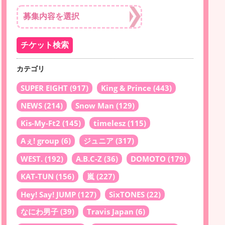
カテゴリ
SUPER EIGHT
(917)
King & Prince
(443)
NEWS
(214)
Snow Man
(129)
Kis-My-Ft2
(145)
timelesz
(115)
Aぇ! group
(6)
ジュニア
(317)
WEST.
(192)
A.B.C-Z
(36)
DOMOTO
(179)
KAT-TUN
(156)
嵐
(227)
Hey! Say! JUMP
(127)
SixTONES
(22)
なにわ男子
(39)
Travis Japan
(6)