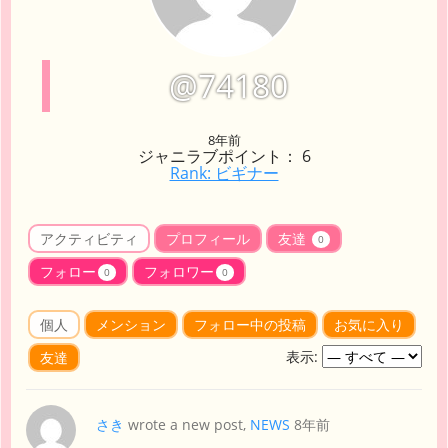
@74180
8年前
ジャニラブポイント： 6
Rank: ビギナー
アクティビティ
プロフィール
友達
0
フォロー
フォロワー
0
0
個人
メンション
フォロー中の投稿
お気に入り
表示:
友達
さき
wrote a new post,
NEWS
8年前