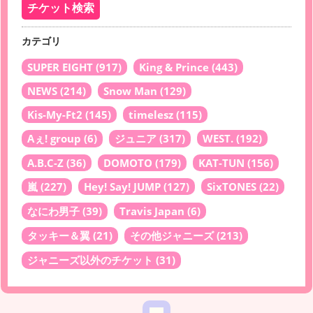
カテゴリ
SUPER EIGHT
(917)
King & Prince
(443)
NEWS
(214)
Snow Man
(129)
Kis-My-Ft2
(145)
timelesz
(115)
Aぇ! group
(6)
ジュニア
(317)
WEST.
(192)
A.B.C-Z
(36)
DOMOTO
(179)
KAT-TUN
(156)
嵐
(227)
Hey! Say! JUMP
(127)
SixTONES
(22)
なにわ男子
(39)
Travis Japan
(6)
タッキー＆翼
(21)
その他ジャニーズ
(213)
ジャニーズ以外のチケット
(31)