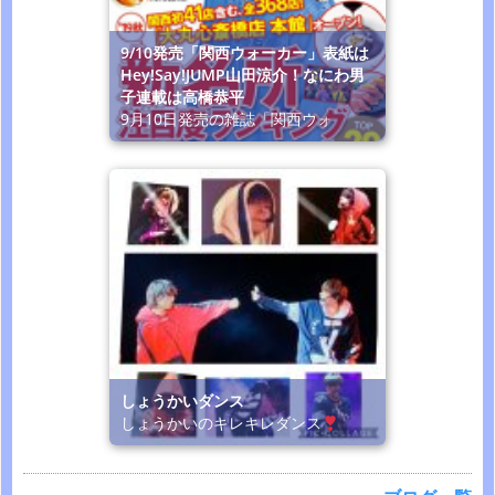
9/10発売「関西ウォーカー」表紙は
Hey!Say!JUMP山田涼介！なにわ男
子連載は高橋恭平
9月10日発売の雑誌「関西ウォ
しょうかいダンス
しょうかいのキレキレダンス