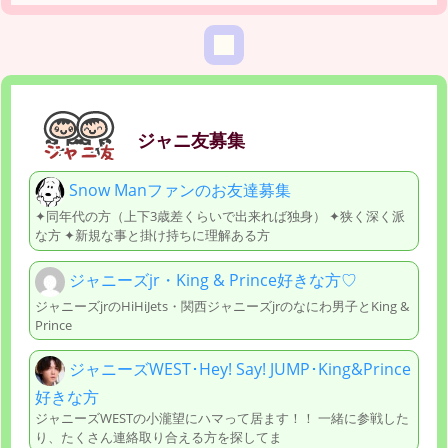
ジャニ友募集
Snow Manファンのお友達募集
✦同年代の方（上下3歳差くらいで出来れば独身） ✦狭く深く派
な方 ✦新規な事と掛け持ちに理解ある方
ジャニーズjr・King & Prince好きな方♡
ジャニーズjrのHiHiJets・関西ジャニーズjrのなにわ男子とKing &
Prince
ジャニーズWEST･Hey! Say! JUMP･King&Prince
好きな方
ジャニーズWESTの小瀧望にハマって居ます！！ 一緒に参戦した
り、たくさん連絡取り合える方を探してま