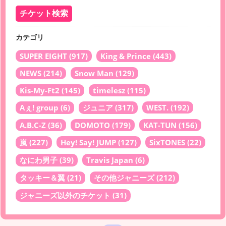
カテゴリ
SUPER EIGHT
(917)
King & Prince
(443)
NEWS
(214)
Snow Man
(129)
Kis-My-Ft2
(145)
timelesz
(115)
Aぇ! group
(6)
ジュニア
(317)
WEST.
(192)
A.B.C-Z
(36)
DOMOTO
(179)
KAT-TUN
(156)
嵐
(227)
Hey! Say! JUMP
(127)
SixTONES
(22)
なにわ男子
(39)
Travis Japan
(6)
タッキー＆翼
(21)
その他ジャニーズ
(212)
ジャニーズ以外のチケット
(31)