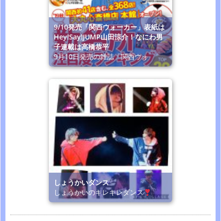
9/10発売「関西ウォーカー」表紙は
Hey!Say!JUMP山田涼介！なにわ男
子連載は高橋恭平
9月10日発売の雑誌「関西ウォ
しょうかいダンス
しょうかいのキレキレダンス