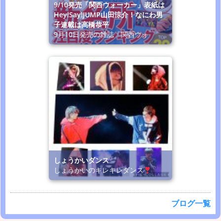
9/10発売「関西ウォーカー」表紙は
Hey!Say!JUMP山田涼介！なにわ男
子連載は高橋恭平
9月10日発売の雑誌「関西ウォ
しょうかいダンス
しょうかいのキレキレダンス
ブログ一覧