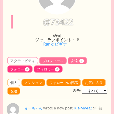
@73422
8年前
ジャニラブポイント： 6
Rank: ビギナー
アクティビティ
プロフィール
友達
0
フォロー
フォロワー
0
0
個人
メンション
フォロー中の投稿
お気に入り
表示:
友達
みーちゃん
wrote a new post,
Kis-My-Ft2
9年前