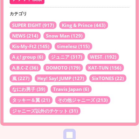
カテゴリ
SUPER EIGHT
(917)
King & Prince
(443)
NEWS
(214)
Snow Man
(129)
Kis-My-Ft2
(145)
timelesz
(115)
Aぇ! group
(6)
ジュニア
(317)
WEST.
(192)
A.B.C-Z
(36)
DOMOTO
(179)
KAT-TUN
(156)
嵐
(227)
Hey! Say! JUMP
(127)
SixTONES
(22)
なにわ男子
(39)
Travis Japan
(6)
タッキー＆翼
(21)
その他ジャニーズ
(213)
ジャニーズ以外のチケット
(31)