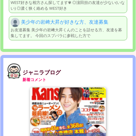
WEST好きな相方さん探してます✾ ◎濵田担の友達が少ない(いな
い) ◎濃く狭く絡める WEST好き
美少年の岩﨑大昇が好きな方、友達募集
お友達募集 美少年の岩﨑大昇くんのことを話せる方、友達を募
集してます。 今回のスプパラに参戦した方で
ジャニラブログ
新着コメント