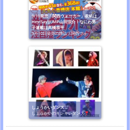
9/10発売「関西ウォーカー」表紙は
Hey!Say!JUMP山田涼介！なにわ男
子連載は高橋恭平
9月10日発売の雑誌「関西ウォ
しょうかいダンス
しょうかいのキレキレダンス