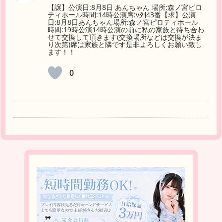
【譲】公演日:8月8日 あんちゃん 場所:森ノ宮ピロ
ティホール時間:14時公演席:v列43番【求】公演
日:8月8日あんちゃん場所:森ノ宮ピロティホール
時間:19時公演14時公演の前に私の家族と待ち合わ
せて交換して頂きます(交換場所などは交換が決ま
り次第)席は家族と隣です是非よろしくお願い致し
ます！！
0