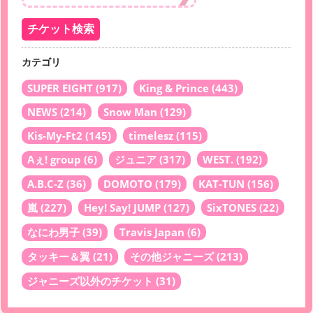
カテゴリ
SUPER EIGHT
(917)
King & Prince
(443)
NEWS
(214)
Snow Man
(129)
Kis-My-Ft2
(145)
timelesz
(115)
Aぇ! group
(6)
ジュニア
(317)
WEST.
(192)
A.B.C-Z
(36)
DOMOTO
(179)
KAT-TUN
(156)
嵐
(227)
Hey! Say! JUMP
(127)
SixTONES
(22)
なにわ男子
(39)
Travis Japan
(6)
タッキー＆翼
(21)
その他ジャニーズ
(213)
ジャニーズ以外のチケット
(31)