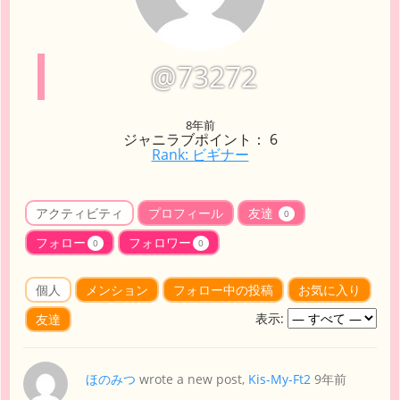
@73272
8年前
ジャニラブポイント： 6
Rank: ビギナー
アクティビティ
プロフィール
友達
0
フォロー
フォロワー
0
0
個人
メンション
フォロー中の投稿
お気に入り
表示:
友達
ほのみつ
wrote a new post,
Kis-My-Ft2
9年前