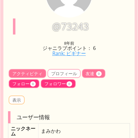
@73243
8年前
ジャニラブポイント： 6
Rank: ビギナー
アクティビティ
プロフィール
友達
0
フォロー
フォロワー
0
0
表示
ユーザー情報
ニックネー
まみかわ
ム