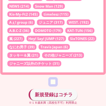
NEWS
(214)
Snow Man
(129)
Kis-My-Ft2
(145)
timelesz
(115)
Aぇ! group
(6)
ジュニア
(317)
WEST.
(192)
A.B.C-Z
(36)
DOMOTO
(179)
KAT-TUN
(156)
嵐
(227)
Hey! Say! JUMP
(127)
SixTONES
(22)
なにわ男子
(39)
Travis Japan
(6)
タッキー＆翼
(21)
その他ジャニーズ
(213)
ジャニーズ以外のチケット
(31)
新規登録はコチラ
※１８歳未満（高校生不可）利用禁止