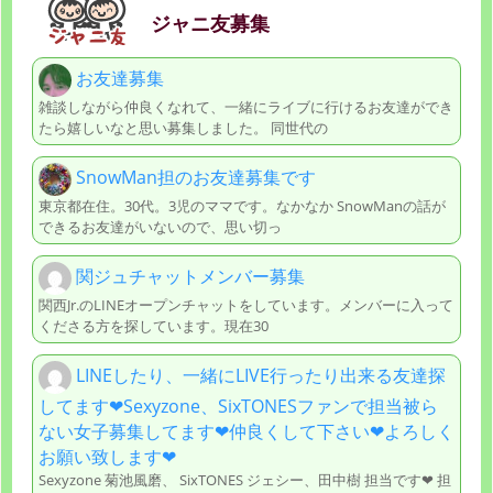
ジャニ友募集
お友達募集
雑談しながら仲良くなれて、一緒にライブに行けるお友達ができ
たら嬉しいなと思い募集しました。 同世代の
SnowMan担のお友達募集です
東京都在住。30代。3児のママです。なかなか SnowManの話が
できるお友達がいないので、思い切っ
関ジュチャットメンバー募集
関西Jr.のLINEオープンチャットをしています。メンバーに入って
くださる方を探しています。現在30
LINEしたり、一緒にLIVE行ったり出来る友達探
してます❤︎Sexyzone、SixTONESファンで担当被ら
ない女子募集してます❤︎仲良くして下さい❤︎よろしく
お願い致します❤︎
Sexyzone 菊池風磨、 SixTONES ジェシー、田中樹 担当です❤︎ 担