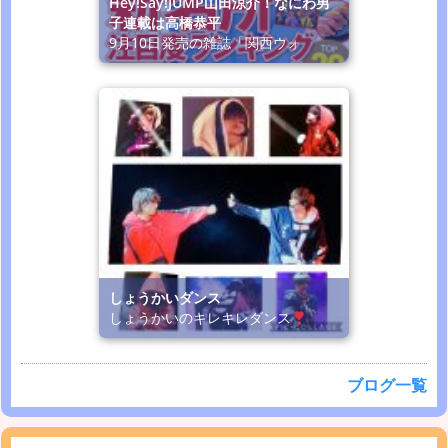
Hey!Say!JUMP山田涼介！なにわ男
子連載は高橋恭平
9月10日発売の雑誌「関西ウォ
しょうかいダンス
しょうかいのキレキレダンス
ブログ一覧