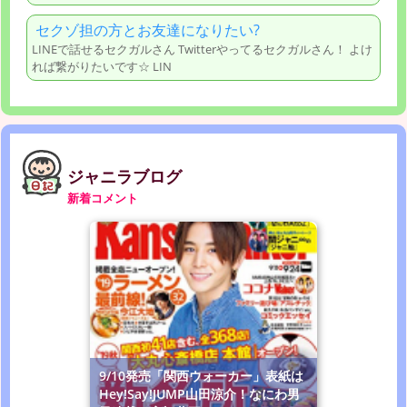
セクゾ担の方とお友達になりたい?
LINEで話せるセクガルさん Twitterやってるセクガルさん！ よけ
れば繋がりたいです☆ LIN
ジャニラブログ
新着コメント
9/10発売「関西ウォーカー」表紙は
Hey!Say!JUMP山田涼介！なにわ男