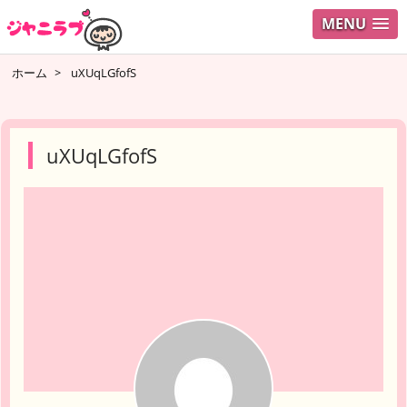
MENU
ログイ
ホーム
>
uXUqLGfofS
ユーザ
検索
uXUqLGfofS