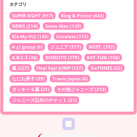
カテゴリ
SUPER EIGHT
(917)
King & Prince
(443)
NEWS
(214)
Snow Man
(129)
Kis-My-Ft2
(145)
timelesz
(115)
Aぇ! group
(6)
ジュニア
(317)
WEST.
(192)
A.B.C-Z
(36)
DOMOTO
(179)
KAT-TUN
(156)
嵐
(227)
Hey! Say! JUMP
(127)
SixTONES
(22)
なにわ男子
(39)
Travis Japan
(6)
タッキー＆翼
(21)
その他ジャニーズ
(213)
ジャニーズ以外のチケット
(31)