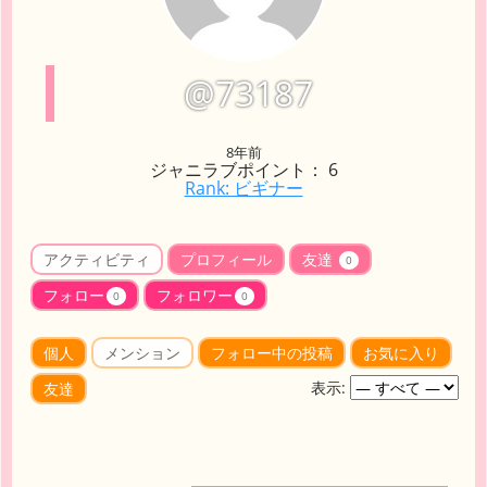
@73187
8年前
ジャニラブポイント： 6
Rank: ビギナー
アクティビティ
プロフィール
友達
0
フォロー
フォロワー
0
0
個人
メンション
フォロー中の投稿
お気に入り
表示:
友達