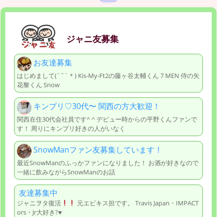
ジャニ友募集
お友達募集
はじめまして(´˘`＊) Kis-My-Ft2の藤ヶ谷太輔くん 7 MEN 侍の矢
花黎くん Snow
キンプリ♡30代〜 関西の方大歓迎！
関西在住30代会社員です^ ^ デビュー時からの平野くんファンで
す！ 周りにキンプリ好きの人がいなく
SnowManファン友募集しています！
最近SnowManのふっかファンになりました！ お酒が好きなので
一緒に飲みながらSnowManのお話
友達募集中
ジャニヲタ復活
元エビキス担です。 Travis Japan・IMPACT
ors・Jr大好き?♥