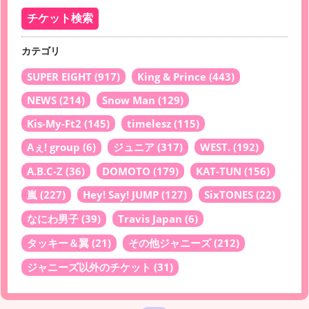
カテゴリ
SUPER EIGHT
(917)
King & Prince
(443)
NEWS
(214)
Snow Man
(129)
Kis-My-Ft2
(145)
timelesz
(115)
Aぇ! group
(6)
ジュニア
(317)
WEST.
(192)
A.B.C-Z
(36)
DOMOTO
(179)
KAT-TUN
(156)
嵐
(227)
Hey! Say! JUMP
(127)
SixTONES
(22)
なにわ男子
(39)
Travis Japan
(6)
タッキー＆翼
(21)
その他ジャニーズ
(212)
ジャニーズ以外のチケット
(31)