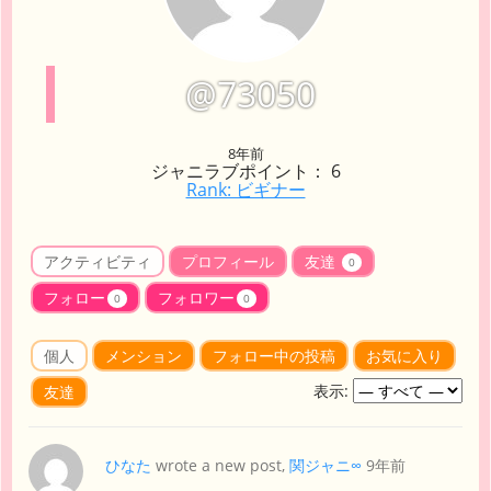
@73050
8年前
ジャニラブポイント： 6
Rank: ビギナー
アクティビティ
プロフィール
友達
0
フォロー
フォロワー
0
0
個人
メンション
フォロー中の投稿
お気に入り
表示:
友達
ひなた
wrote a new post,
関ジャニ∞
9年前