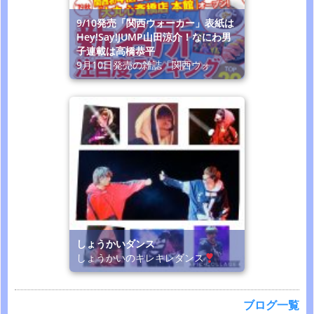
9/10発売「関西ウォーカー」表紙は
Hey!Say!JUMP山田涼介！なにわ男
子連載は高橋恭平
9月10日発売の雑誌「関西ウォ
しょうかいダンス
しょうかいのキレキレダンス
ブログ一覧