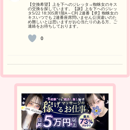
【交換希望】上を下へのジレッタ→蜘蛛女のキス
の交換を探しています。【譲】上を下へのジレッ
タ5/22 18:30S席1階A～C列 2連番【求】蜘蛛女の
キスいつでも 2連番座席問いません公演違いのた
め難しいとは思いますがお心当たりのある方、ご
連絡をお待ちしております。
0