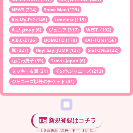
NEWS
(214)
Snow Man
(129)
Kis-My-Ft2
(145)
timelesz
(115)
Aぇ! group
(6)
ジュニア
(317)
WEST.
(192)
A.B.C-Z
(36)
DOMOTO
(179)
KAT-TUN
(156)
嵐
(227)
Hey! Say! JUMP
(127)
SixTONES
(22)
なにわ男子
(39)
Travis Japan
(6)
タッキー＆翼
(21)
その他ジャニーズ
(212)
ジャニーズ以外のチケット
(31)
新規登録はコチラ
※１８歳未満（高校生不可）利用禁止