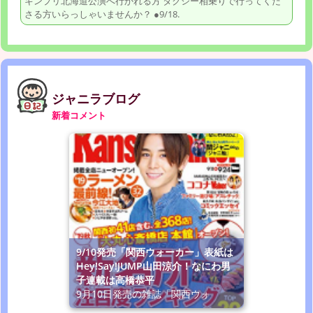
キンプリ北海道公演へ行かれる方 タクシー相乗りで行ってくだ
さる方いらっしゃいませんか？ ●9/18.
ジャニラブログ
新着コメント
9/10発売「関西ウォーカー」表紙は
Hey!Say!JUMP山田涼介！なにわ男
子連載は高橋恭平
9月10日発売の雑誌「関西ウォ