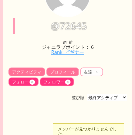
@72645
8年前
ジャニラブポイント： 6
Rank: ビギナー
アクティビティ
プロフィール
友達
0
フォロー
フォロワー
0
0
並び順:
友
メンバーが見つかりませんでし
た。