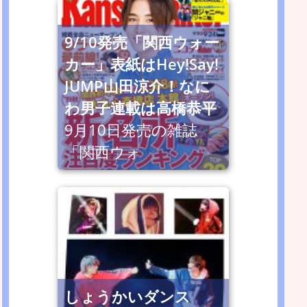
9/10発売「関西ウォー
カー」表紙はHey!Say!
JUMP山田涼介！なに
わ男子連載は高橋恭平
9月10日発売の雑誌
「関西ウォ
しょうかいダンス