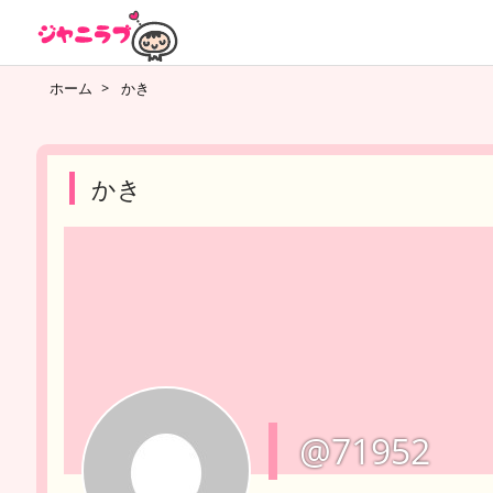
ホーム
>
かき
かき
@71952