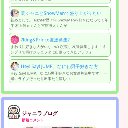
関ジャニとSnowManで盛り上がりたい
初めまして。 eighter歴７年 SnowManを好きになって１年
半 村上信五くんと宮舘涼太くんが
?King&Prince友達募集?
まわりに好きな人がいないので(涙)、友達募集します！ キ
ンプリで再びジャニヲタに出戻ってきたアラフォ
Hey! Say! JUMP、なにわ男子好きな方
Hey! Say! JUMP、なにわ男子好きなお友達募集中です！ 一
緒にライブ行ったり出来たら嬉しい
ジャニラブログ
新着コメント