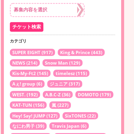
カテゴリ
SUPER EIGHT
(917)
King & Prince
(443)
NEWS
(214)
Snow Man
(129)
Kis-My-Ft2
(145)
timelesz
(115)
Aぇ! group
(6)
ジュニア
(317)
WEST.
(192)
A.B.C-Z
(36)
DOMOTO
(179)
KAT-TUN
(156)
嵐
(227)
Hey! Say! JUMP
(127)
SixTONES
(22)
なにわ男子
(39)
Travis Japan
(6)