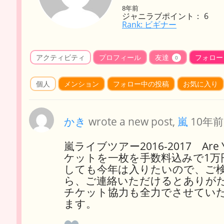
8年前
ジャニラブポイント： 6
Rank: ビギナー
アクティビティ
プロフィール
友達
フォロー
0
個人
メンション
フォロー中の投稿
お気に入り
かき
wrote a new post,
嵐
10年前
嵐ライブツアー2016-2017 Are 
ケットを一枚を手数料込みで1
しても今年は入りたいので、ご
ら、ご連絡いただけるとありが
チケット協力も全力でさせてい
ます。