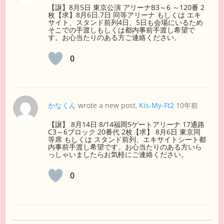
【譲】8月5日 東京公演 アリーナB3～6 ～120番 2
枚【求】8月6日.7日 同等アリーナ もしくは エキ
サイト、スタンド前列4日、5日も会場にいるため
そこでの手渡しもしくは都内事前手渡し希望で
す。お心当たりのある方ご連絡ください。
0
かなくん
wrote a new post,
Kis-My-Ft2
10年前
【譲】 8月14日 8/14福岡5ゲートアリーナ 17通路
C3～6ブロック 20番代 2枚【求】 8月6日 東京同
等席 もしくは スタンド前列、エキサイトシート都
内事前手渡し希望です。お心当たりのある方いら
っしゃいましたらお気軽にご連絡ください。
0