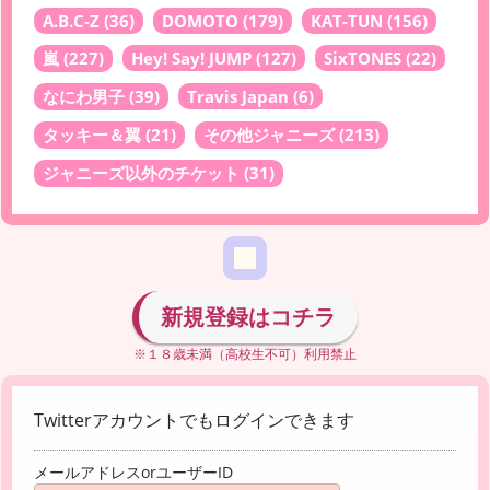
A.B.C-Z
(36)
DOMOTO
(179)
KAT-TUN
(156)
嵐
(227)
Hey! Say! JUMP
(127)
SixTONES
(22)
なにわ男子
(39)
Travis Japan
(6)
タッキー＆翼
(21)
その他ジャニーズ
(213)
ジャニーズ以外のチケット
(31)
新規登録はコチラ
※１８歳未満（高校生不可）利用禁止
Twitterアカウントでもログインできます
メールアドレスorユーザーID