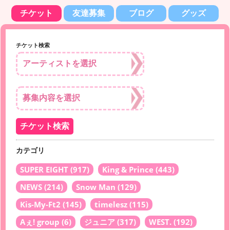
チケット
友達募集
ブログ
グッズ
チケット検索
カテゴリ
SUPER EIGHT
(917)
King & Prince
(443)
NEWS
(214)
Snow Man
(129)
Kis-My-Ft2
(145)
timelesz
(115)
Aぇ! group
(6)
ジュニア
(317)
WEST.
(192)