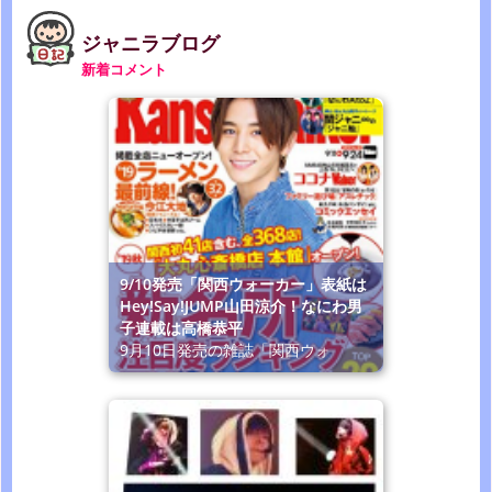
ジャニラブログ
新着コメント
9/10発売「関西ウォーカー」表紙は
Hey!Say!JUMP山田涼介！なにわ男
子連載は高橋恭平
9月10日発売の雑誌「関西ウォ