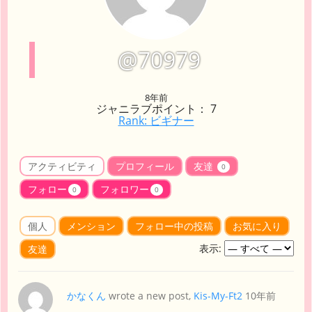
@70979
8年前
ジャニラブポイント： 7
Rank: ビギナー
アクティビティ
プロフィール
友達
0
フォロー
フォロワー
0
0
個人
メンション
フォロー中の投稿
お気に入り
表示:
友達
かなくん
wrote a new post,
Kis-My-Ft2
10年前