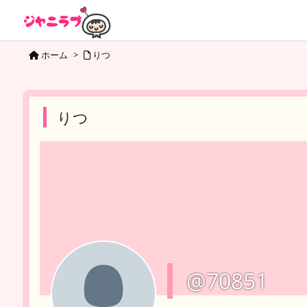
ホーム
>
りつ
りつ
@70851