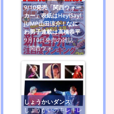
9/10発売「関西ウォー
カー」表紙はHey!Say!
JUMP山田涼介！なに
わ男子連載は高橋恭平
9月10日発売の雑誌
「関西ウォ
しょうかいダンス
しょうかいのキレキレ