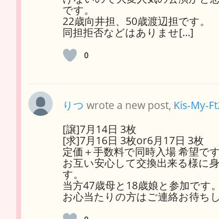
です。
22歳向井担、50歳渡辺担です。
同担拒否などはありませ[…]
0
りつ
wrote a new post,
Kis-My-F
[譲]7月14日 3枚
[求]7月16日 3枚or6月17日 3枚
定価＋手数料で同時入場 希望で
お互い安心して交換出来る様に
す。
当方47歳母と18歳娘と参加です
お心当たりの方はご連絡お待ち