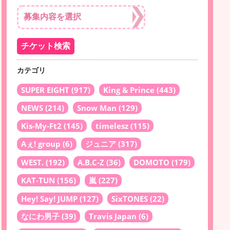
カテゴリ
SUPER EIGHT
(917)
King & Prince
(443)
NEWS
(214)
Snow Man
(129)
Kis-My-Ft2
(145)
timelesz
(115)
Aぇ! group
(6)
ジュニア
(317)
WEST.
(192)
A.B.C-Z
(36)
DOMOTO
(179)
KAT-TUN
(156)
嵐
(227)
Hey! Say! JUMP
(127)
SixTONES
(22)
なにわ男子
(39)
Travis Japan
(6)