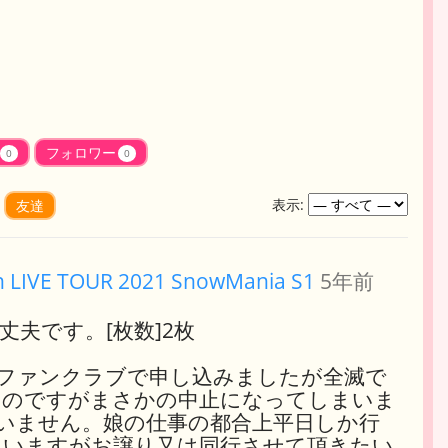
フォロワー
0
0
表示:
友達
 LIVE TOUR 2021 SnowMania S1
5年前
大丈夫です。[枚数]2枚
くてファンクラブで申し込みましたが全滅で
たのですがまさかの中止になってしまいま
ていません。娘の仕事の都合上平日しか行
思いますがお譲り又は同行させて頂きたい