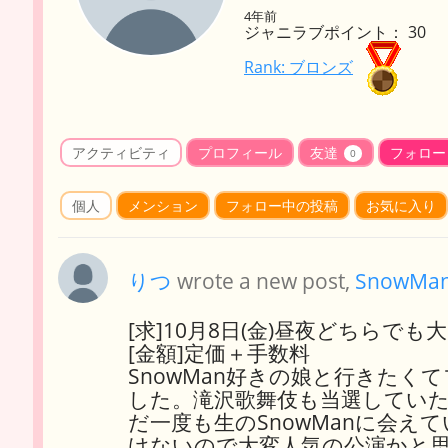
4年前
ジャニラブポイント： 30
Rank: ブロンズ
アクティビティ
プロフィール
友達
フォロー
0
個人
メンション
フォロー中の投稿
お気に入り
りつ
wrote a new post,
SnowMan
[求]10月8日(金)昼夜どちらでも
[金額]定価＋手数料
SnowMan好きの娘と行きた
した。滝沢歌舞伎も当選してい
だ一度も生のSnowManに会え
けないので大変人気の公演かと