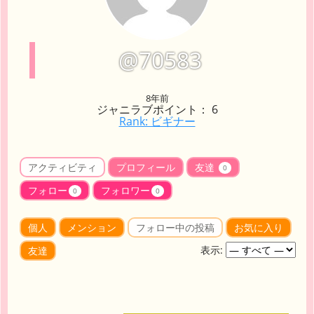
@70583
8年前
ジャニラブポイント： 6
Rank: ビギナー
アクティビティ
プロフィール
友達
0
フォロー
フォロワー
0
0
個人
メンション
フォロー中の投稿
お気に入り
表示:
友達