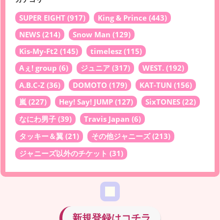
SUPER EIGHT
(917)
King & Prince
(443)
NEWS
(214)
Snow Man
(129)
Kis-My-Ft2
(145)
timelesz
(115)
Aぇ! group
(6)
ジュニア
(317)
WEST.
(192)
A.B.C-Z
(36)
DOMOTO
(179)
KAT-TUN
(156)
嵐
(227)
Hey! Say! JUMP
(127)
SixTONES
(22)
なにわ男子
(39)
Travis Japan
(6)
タッキー＆翼
(21)
その他ジャニーズ
(213)
ジャニーズ以外のチケット
(31)
新規登録はコチラ