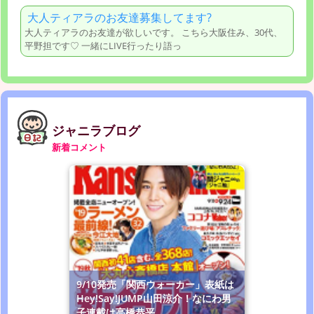
大人ティアラのお友達募集してます?
大人ティアラのお友達が欲しいです。 こちら大阪住み、30代、
平野担です♡ 一緒にLIVE行ったり語っ
ジャニラブログ
新着コメント
9/10発売「関西ウォーカー」表紙は
Hey!Say!JUMP山田涼介！なにわ男
子連載は高橋恭平