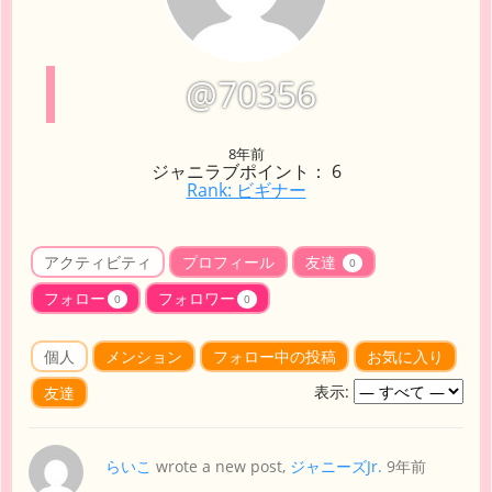
@70356
8年前
ジャニラブポイント： 6
Rank: ビギナー
アクティビティ
プロフィール
友達
0
フォロー
フォロワー
0
0
個人
メンション
フォロー中の投稿
お気に入り
表示:
友達
らいこ
wrote a new post,
ジャニーズJr.
9年前