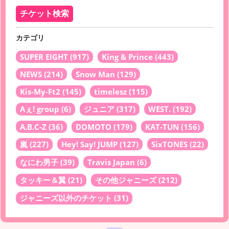
カテゴリ
SUPER EIGHT
(917)
King & Prince
(443)
NEWS
(214)
Snow Man
(129)
Kis-My-Ft2
(145)
timelesz
(115)
Aぇ! group
(6)
ジュニア
(317)
WEST.
(192)
A.B.C-Z
(36)
DOMOTO
(179)
KAT-TUN
(156)
嵐
(227)
Hey! Say! JUMP
(127)
SixTONES
(22)
なにわ男子
(39)
Travis Japan
(6)
タッキー＆翼
(21)
その他ジャニーズ
(212)
ジャニーズ以外のチケット
(31)