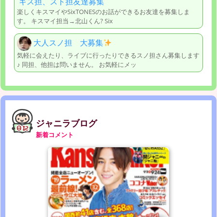
キス担、スト担友達募集
楽しくキスマイやSixTONESのお話ができるお友達を募集しま
す。 キスマイ担当→北山くん? Six
大人スノ担 大募集
気軽に会えたり、ライブに行ったりできるスノ担さん募集します
♪ 同担、他担は問いません。 お気軽にメッ
ジャニラブログ
新着コメント