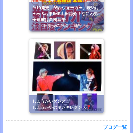
9/10発売「関西ウォーカー」表紙は
Hey!Say!JUMP山田涼介！なにわ男
子連載は高橋恭平
9月10日発売の雑誌「関西ウォ
しょうかいダンス
しょうかいのキレキレダンス
ブログ一覧