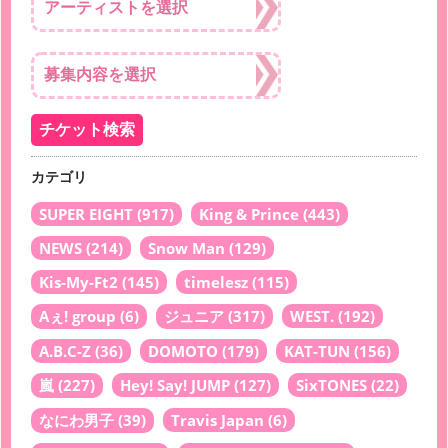
カテゴリ
SUPER EIGHT
(917)
King & Prince
(443)
NEWS
(214)
Snow Man
(129)
Kis-My-Ft2
(145)
timelesz
(115)
Aぇ! group
(6)
ジュニア
(317)
WEST.
(192)
A.B.C-Z
(36)
DOMOTO
(179)
KAT-TUN
(156)
嵐
(227)
Hey! Say! JUMP
(127)
SixTONES
(22)
なにわ男子
(39)
Travis Japan
(6)