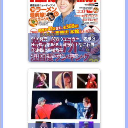
9/10発売「関西ウォーカー」表紙は
Hey!Say!JUMP山田涼介！なにわ男
子連載は高橋恭平
9月10日発売の雑誌「関西ウォ