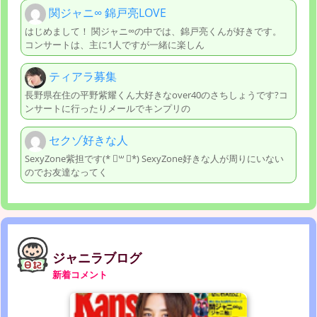
関ジャニ∞ 錦戸亮LOVE
はじめまして！ 関ジャニ∞の中では、錦戸亮くんが好きです。
コンサートは、主に1人ですが一緒に楽しん
ティアラ募集
長野県在住の平野紫耀くん大好きなover40のさちしょうです?コ
ンサートに行ったりメールでキンプリの
セクゾ好きな人
SexyZone紫担です(* ॑꒳ ॑*) SexyZone好きな人が周りにいない
のでお友達なってく
ジャニラブログ
新着コメント