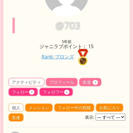
@703
5年前
ジャニラブポイント： 15
Rank: ブロンズ
アクティビティ
プロフィール
友達
0
フォロー
フォロワー
0
0
個人
メンション
フォロー中の投稿
お気に入り
表示:
友達