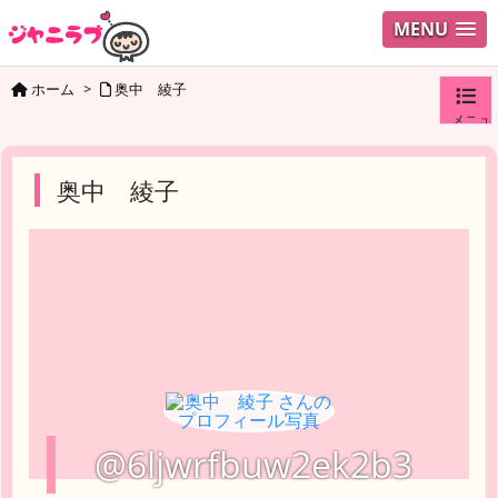
MENU
ホーム
>
奥中 綾子
メニュ
ログイ
奥中 綾子
ユーザ
検索
@6ljwrfbuw2ek2b3