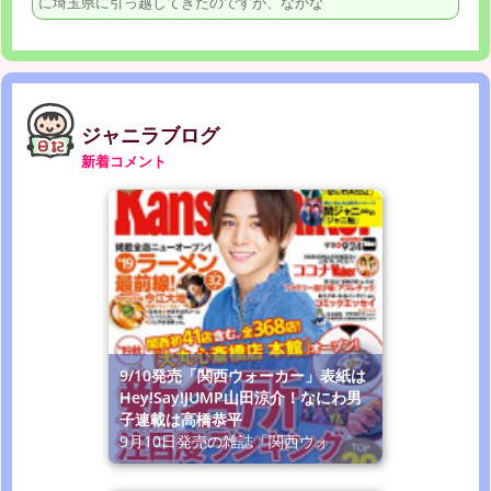
に埼玉県に引っ越してきたのですが、なかな
ジャニラブログ
新着コメント
9/10発売「関西ウォーカー」表紙は
Hey!Say!JUMP山田涼介！なにわ男
子連載は高橋恭平
9月10日発売の雑誌「関西ウォ