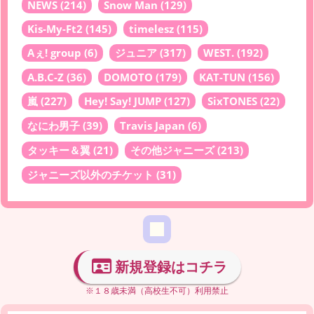
NEWS
(214)
Snow Man
(129)
Kis-My-Ft2
(145)
timelesz
(115)
Aぇ! group
(6)
ジュニア
(317)
WEST.
(192)
A.B.C-Z
(36)
DOMOTO
(179)
KAT-TUN
(156)
嵐
(227)
Hey! Say! JUMP
(127)
SixTONES
(22)
なにわ男子
(39)
Travis Japan
(6)
タッキー＆翼
(21)
その他ジャニーズ
(213)
ジャニーズ以外のチケット
(31)
新規登録はコチラ
※１８歳未満（高校生不可）利用禁止