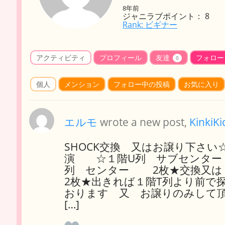
8年前
ジャニラブポイント： 8
Rank: ビギナー
アクティビティ
プロフィール
友達
フォロー
0
個人
メンション
フォロー中の投稿
お気に入り
エルモ
wrote a new post,
KinkiKi
SHOCK交換 又はお譲り下さい
演 ☆１階U列 サブセンター 2
列 センター 2枚★交換又は
2枚★出きれば１階T列より前で
おります 又 お譲りのみして
[…]