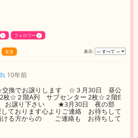
フォロワー
0
0
表示:
友達
ds
10年前
☆交換でお譲りします ☆３月30日 昼公
枚☆２階A列 サブセンター 2枚☆２階E
 お譲り下さい ★3月30日 夜の部
探しております心よりご連絡 お待ちして
頂ける方からの ご連絡も お待ちして