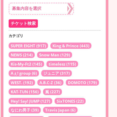
カテゴリ
SUPER EIGHT
(917)
King & Prince
(443)
NEWS
(214)
Snow Man
(129)
Kis-My-Ft2
(145)
timelesz
(115)
Aぇ! group
(6)
ジュニア
(317)
WEST.
(192)
A.B.C-Z
(36)
DOMOTO
(179)
KAT-TUN
(156)
嵐
(227)
Hey! Say! JUMP
(127)
SixTONES
(22)
なにわ男子
(39)
Travis Japan
(6)