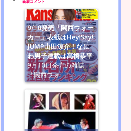
新着コメント
9/10発売「関西ウォー
カー」表紙はHey!Say!
JUMP山田涼介！なに
わ男子連載は高橋恭平
9月10日発売の雑誌
「関西ウォ