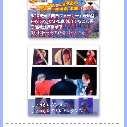
9/10発売「関西ウォーカー」表紙は
Hey!Say!JUMP山田涼介！なにわ男
子連載は高橋恭平
9月10日発売の雑誌「関西ウォ
しょうかいダンス
しょうかいのキレキレダンス