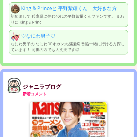
King & Princeと 平野紫耀くん 大好きな方
初めまして 兵庫県に住む40代の平野紫耀くんファンです。 まわ
りに King & Princ
♡なにわ男子♡
なにわ男子の なにわDEオカン大感謝祭 番協一緒に行ける方探し
ています！ 同担の方でも大丈夫です◎
ジャニラブログ
新着コメント