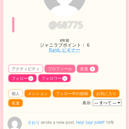
@68775
8年前
ジャニラブポイント： 6
Rank: ビギナー
アクティビティ
プロフィール
友達
0
フォロー
フォロワー
0
0
個人
メンション
フォロー中の投稿
お気に入り
表示:
友達
さおり
wrote a new post,
Hey! Say! JUMP
10年