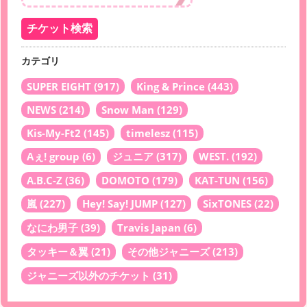
カテゴリ
SUPER EIGHT
(917)
King & Prince
(443)
NEWS
(214)
Snow Man
(129)
Kis-My-Ft2
(145)
timelesz
(115)
Aぇ! group
(6)
ジュニア
(317)
WEST.
(192)
A.B.C-Z
(36)
DOMOTO
(179)
KAT-TUN
(156)
嵐
(227)
Hey! Say! JUMP
(127)
SixTONES
(22)
なにわ男子
(39)
Travis Japan
(6)
タッキー＆翼
(21)
その他ジャニーズ
(213)
ジャニーズ以外のチケット
(31)