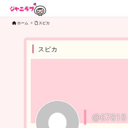
ホーム
>
スピカ
スピカ
@67818