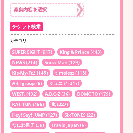
カテゴリ
SUPER EIGHT
(917)
King & Prince
(443)
NEWS
(214)
Snow Man
(129)
Kis-My-Ft2
(145)
timelesz
(115)
Aぇ! group
(6)
ジュニア
(317)
WEST.
(192)
A.B.C-Z
(36)
DOMOTO
(179)
KAT-TUN
(156)
嵐
(227)
Hey! Say! JUMP
(127)
SixTONES
(22)
なにわ男子
(39)
Travis Japan
(6)