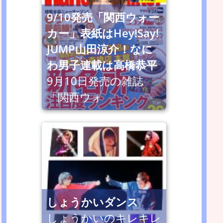
9/10発売「関西ウォー
カー」表紙はHey!Say!
JUMP山田涼介！なに
わ男子連載は高橋恭平
9月10日発売の雑誌
「関西ウォ
しょうかいダンス
しょうかいのキレキレ