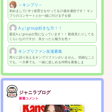
～キンプリ～
初めまして(･∀･) 保育士をやってる21歳永瀬担です！ キン
プリのコンサートとか一緒に行ける子を探
Aぇ! group好きな方！！
最近Aぇ! groupが気になっています！！ 動画見たりしてる
くらいなのですが、良かったら魅力を色々
キンプリファン友達募集
周りに語り合えるキンプリファンがいません。 些細なこと
でも、一大事でも、一緒に楽しめる仲間を募集しま
ジャニラブログ
新着コメント