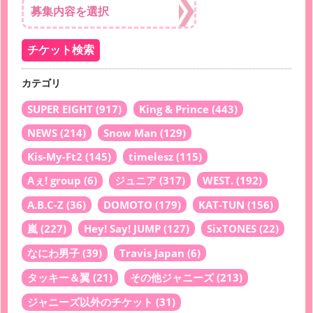
カテゴリ
SUPER EIGHT
(917)
King & Prince
(443)
NEWS
(214)
Snow Man
(129)
Kis-My-Ft2
(145)
timelesz
(115)
Aぇ! group
(6)
ジュニア
(317)
WEST.
(192)
A.B.C-Z
(36)
DOMOTO
(179)
KAT-TUN
(156)
嵐
(227)
Hey! Say! JUMP
(127)
SixTONES
(22)
なにわ男子
(39)
Travis Japan
(6)
タッキー＆翼
(21)
その他ジャニーズ
(213)
ジャニーズ以外のチケット
(31)