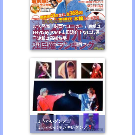
9/10発売「関西ウォーカー」表紙は
Hey!Say!JUMP山田涼介！なにわ男
子連載は高橋恭平
9月10日発売の雑誌「関西ウォ
しょうかいダンス
しょうかいのキレキレダンス