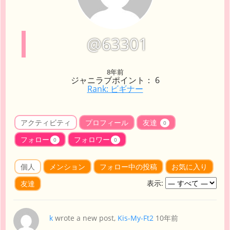
@63301
8年前
ジャニラブポイント： 6
Rank: ビギナー
アクティビティ
プロフィール
友達
0
フォロー
フォロワー
0
0
個人
メンション
フォロー中の投稿
お気に入り
表示:
友達
k
wrote a new post,
Kis-My-Ft2
10年前