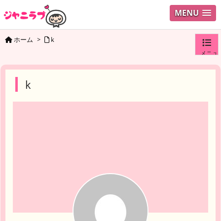
MENU
ホーム
>
k
メニュ
ログイ
k
ユーザ
検索