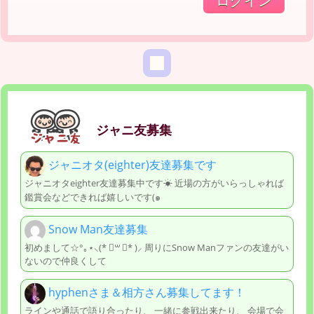
ジャニ友募集
ジャニオタ(eighter)友達募集です
ジャニオタeighter友達募集中です☀︎ 近場の方がいらっしゃれば
鑑賞会などできれば嬉しいです(๑
Snow Man友達募集
初めまして☆°｡⋆⸜(* ॑꒳ ॑* )⸝ 周りにSnow Manファンの友達がい
ないので仲良くして
hyphenさま＆相方さん募集してます！
ラインや通話で語り合ったり、 一緒に参戦出来たり、 会場で会