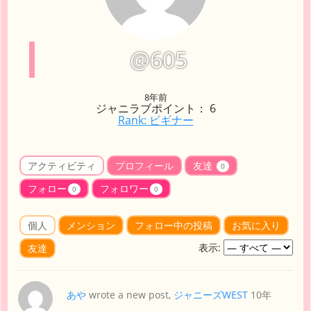
@605
8年前
ジャニラブポイント： 6
Rank: ビギナー
アクティビティ
プロフィール
友達
0
フォロー
フォロワー
0
0
個人
メンション
フォロー中の投稿
お気に入り
表示:
友達
あや
wrote a new post,
ジャニーズWEST
10年