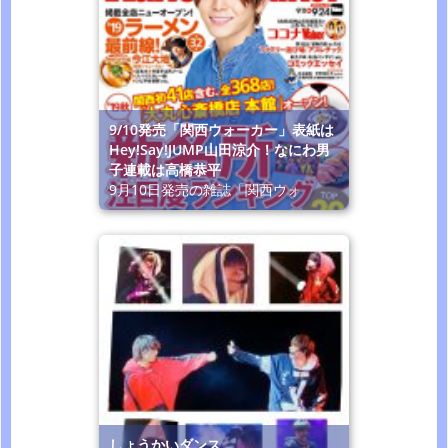
9/10発売「関西ウォーカー」表紙は
Hey!Say!JUMP山田涼介！なにわ男
子連載は高橋恭平
9月10日発売の雑誌「関西ウォ
しょうかいダンス