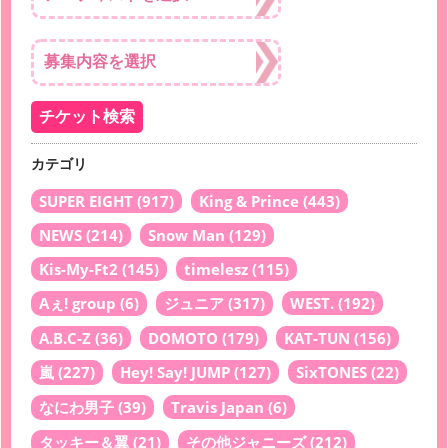
カテゴリ
SUPER EIGHT
(917)
King & Prince
(443)
NEWS
(214)
Snow Man
(129)
Kis-My-Ft2
(145)
timelesz
(115)
Aぇ! group
(6)
ジュニア
(317)
WEST.
(192)
A.B.C-Z
(36)
DOMOTO
(179)
KAT-TUN
(156)
嵐
(227)
Hey! Say! JUMP
(127)
SixTONES
(22)
なにわ男子
(39)
Travis Japan
(6)
タッキー＆翼
(21)
その他ジャニーズ
(212)