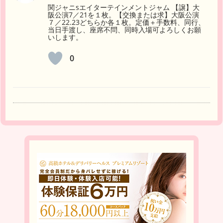
関ジャニsエイターテインメントジャム 【譲】大
阪公演7／21を１枚。【交換または求】大阪公演
７／22.23どちらか各１枚。定価＋手数料、同行、
当日手渡し、座席不問、同時入場可よろしくお願
いします。
0