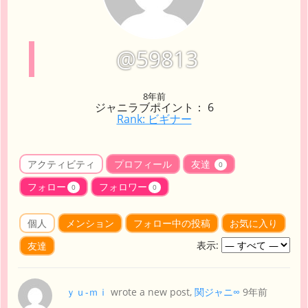
@59813
8年前
ジャニラブポイント： 6
Rank: ビギナー
アクティビティ
プロフィール
友達
0
フォロー
フォロワー
0
0
個人
メンション
フォロー中の投稿
お気に入り
表示:
友達
ｙｕ-ｍｉ
wrote a new post,
関ジャニ∞
9年前