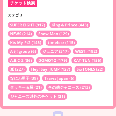
カテゴリ
SUPER EIGHT
(917)
King & Prince
(443)
NEWS
(214)
Snow Man
(129)
Kis-My-Ft2
(145)
timelesz
(115)
Aぇ! group
(6)
ジュニア
(317)
WEST.
(192)
A.B.C-Z
(36)
DOMOTO
(179)
KAT-TUN
(156)
嵐
(227)
Hey! Say! JUMP
(127)
SixTONES
(22)
なにわ男子
(39)
Travis Japan
(6)
タッキー＆翼
(21)
その他ジャニーズ
(213)
ジャニーズ以外のチケット
(31)