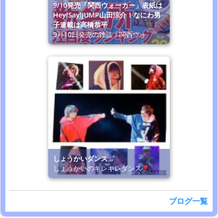
9/10発売「関西ウォーカー」表紙は
Hey!Say!JUMP山田涼介！なにわ男
子連載は高橋恭平
9月10日発売の雑誌「関西ウォ
しょうかいダンス
しょうかいのキレキレダンス
ブログ一覧