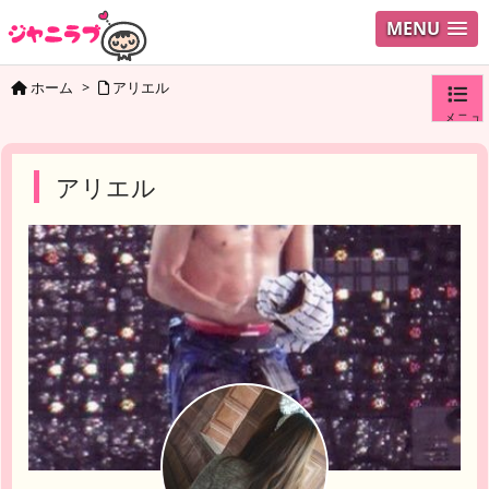
MENU
ホーム
>
アリエル
メニュ
ログイ
アリエル
ユーザ
検索