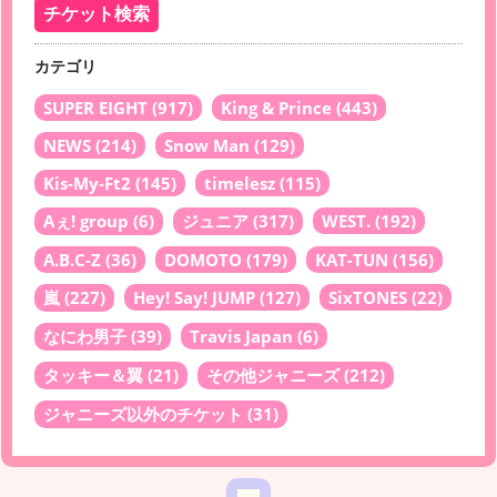
カテゴリ
SUPER EIGHT
(917)
King & Prince
(443)
NEWS
(214)
Snow Man
(129)
Kis-My-Ft2
(145)
timelesz
(115)
Aぇ! group
(6)
ジュニア
(317)
WEST.
(192)
A.B.C-Z
(36)
DOMOTO
(179)
KAT-TUN
(156)
嵐
(227)
Hey! Say! JUMP
(127)
SixTONES
(22)
なにわ男子
(39)
Travis Japan
(6)
タッキー＆翼
(21)
その他ジャニーズ
(212)
ジャニーズ以外のチケット
(31)