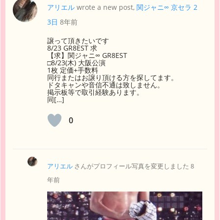
アリエル
wrote a new post,
関ジャニ∞ 京セラ 2
3日
8年前
譲って頂きたいです
8/23 GR8EST 求
【求】関ジャニ∞ GR8EST
□8/23(木) 大阪公演
1枚 定価+手数料
同行またはお譲り頂ける方を探してます。
ドタキャンや音信不通は致しません。
掲示板等で取引経験あります。
同[…]
0
アリエル
さんがプロフィール写真を変更しました
8
年前