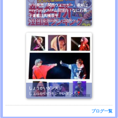
9/10発売「関西ウォーカー」表紙は
Hey!Say!JUMP山田涼介！なにわ男
子連載は高橋恭平
9月10日発売の雑誌「関西ウォ
しょうかいダンス
しょうかいのキレキレダンス
ブログ一覧