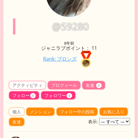
@59280
8年前
ジャニラブポイント： 11
Rank: ブロンズ
アクティビティ
プロフィール
友達
0
フォロー
フォロワー
0
0
個人
メンション
フォロー中の投稿
お気に入り
表示:
友達