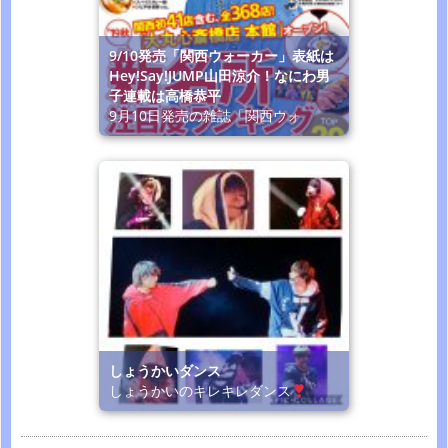
9/10発売「関西ウォーカー」表紙は
Hey!Say!JUMP山田涼介！なにわ男
子連載は高橋恭平
9月10日発売の雑誌「関西ウォ
しょうかいダンス
しょうかいのキレキレダンス