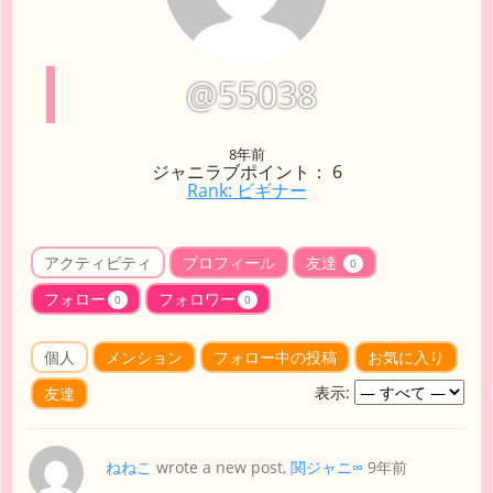
@55038
8年前
ジャニラブポイント： 6
Rank: ビギナー
アクティビティ
プロフィール
友達
0
フォロー
フォロワー
0
0
個人
メンション
フォロー中の投稿
お気に入り
表示:
友達
ねねこ
wrote a new post,
関ジャニ∞
9年前