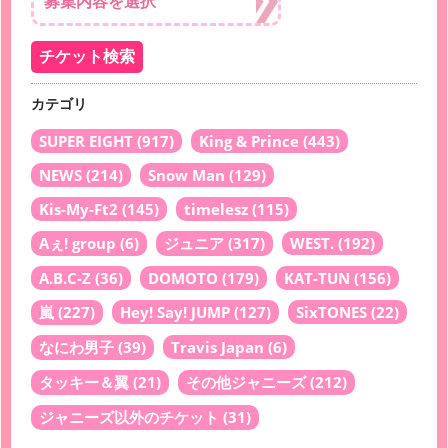
カテゴリ
SUPER EIGHT
(917)
King & Prince
(443)
NEWS
(214)
Snow Man
(129)
Kis-My-Ft2
(145)
timelesz
(115)
Aぇ! group
(6)
ジュニア
(317)
WEST.
(192)
A.B.C-Z
(36)
DOMOTO
(179)
KAT-TUN
(156)
嵐
(227)
Hey! Say! JUMP
(127)
SixTONES
(22)
なにわ男子
(39)
Travis Japan
(6)
タッキー＆翼
(21)
その他ジャニーズ
(212)
ジャニーズ以外のチケット
(31)