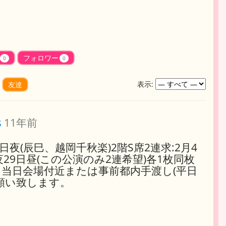
フォロワー
0
0
表示:
友達
s
11年前
月29日夜(辰巳、越岡千秋楽)2階S席2連求:2月4
夜29日昼(この公演のみ2連希望)各1枚同枚
当日会場付近または事前都内手渡し(平日
願い致します。