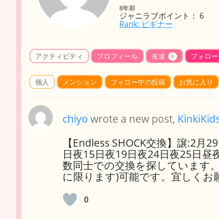
8年前
ジャニラブポイント： 6
Rank: ビギナー
アクティビティ
プロフィール
友達
フォロー
0
個人
メンション
フォロー中の投稿
お気に入り
chiyo
wrote a new post,
KinkiKid
【Endless SHOCK交換】譲:2
日夜15日夜19日夜24日夜25日昼
数同士での交換を探しています。
に限ります)可能です。宜しくお
0