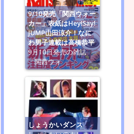
9/10発売「関西ウォー
カー」表紙はHey!Say!
JUMP山田涼介！なに
わ男子連載は高橋恭平
9月10日発売の雑誌
「関西ウォ
しょうかいダンス