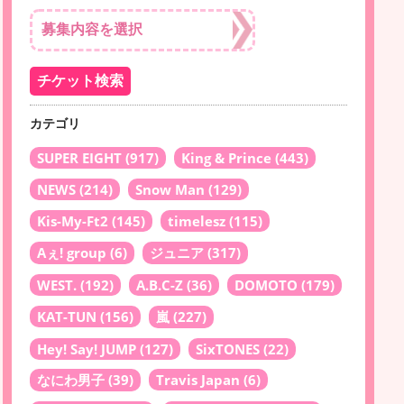
カテゴリ
SUPER EIGHT
(917)
King & Prince
(443)
NEWS
(214)
Snow Man
(129)
Kis-My-Ft2
(145)
timelesz
(115)
Aぇ! group
(6)
ジュニア
(317)
WEST.
(192)
A.B.C-Z
(36)
DOMOTO
(179)
KAT-TUN
(156)
嵐
(227)
Hey! Say! JUMP
(127)
SixTONES
(22)
なにわ男子
(39)
Travis Japan
(6)