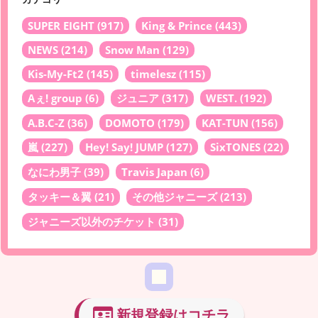
SUPER EIGHT
(917)
King & Prince
(443)
NEWS
(214)
Snow Man
(129)
Kis-My-Ft2
(145)
timelesz
(115)
Aぇ! group
(6)
ジュニア
(317)
WEST.
(192)
A.B.C-Z
(36)
DOMOTO
(179)
KAT-TUN
(156)
嵐
(227)
Hey! Say! JUMP
(127)
SixTONES
(22)
なにわ男子
(39)
Travis Japan
(6)
タッキー＆翼
(21)
その他ジャニーズ
(213)
ジャニーズ以外のチケット
(31)
新規登録はコチラ