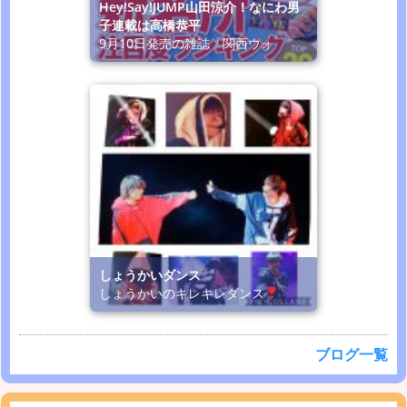
Hey!Say!JUMP山田涼介！なにわ男
子連載は高橋恭平
9月10日発売の雑誌「関西ウォ
しょうかいダンス
しょうかいのキレキレダンス
ブログ一覧