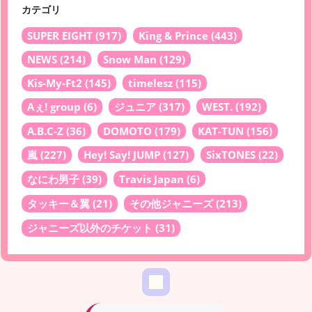
カテゴリ
SUPER EIGHT
(917)
King & Prince
(443)
NEWS
(214)
Snow Man
(129)
Kis-My-Ft2
(145)
timelesz
(115)
Aぇ! group
(6)
ジュニア
(317)
WEST.
(192)
A.B.C-Z
(36)
DOMOTO
(179)
KAT-TUN
(156)
嵐
(227)
Hey! Say! JUMP
(127)
SixTONES
(22)
なにわ男子
(39)
Travis Japan
(6)
タッキー＆翼
(21)
その他ジャニーズ
(213)
ジャニーズ以外のチケット
(31)