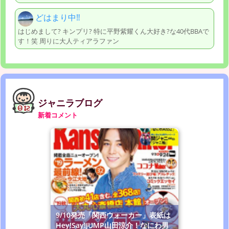
どはまり中‼︎
はじめまして? キンプリ? 特に平野紫耀くん大好き?な40代BBAで
す！笑 周りに大人ティアラファン
ジャニラブログ
新着コメント
9/10発売「関西ウォーカー」表紙は
Hey!Say!JUMP山田涼介！なにわ男