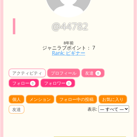
@44782
8年前
ジャニラブポイント： 7
Rank: ビギナー
アクティビティ
プロフィール
友達
0
フォロー
フォロワー
0
0
個人
メンション
フォロー中の投稿
お気に入り
表示:
友達