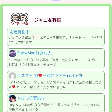
ジャニ友募集
友達募集中
ジャニヲタ復活
元エビキス担です。 Travis Japan・IMPACT
ors・Jr大好き?♥
SnowMan好きな人
SnowMan大好きです? 基本、箱推しなんですが、、、 めめこ
じ??よりです? 毎日スノチューブ、
キスマイ 担
一緒にツアー行ける方
SMAPがデビュー前から大好きで今もそれぞれの活動応援してま
す
キスマイ 藤ヶ谷くんが大好きで全
とびっ子募集☺︎
Hey! Say! JUMP好きな子繋がろ！ 長く絡める人がいいな☺︎ LINE
交換できます 同担O