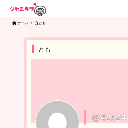
ホーム
>
とも
とも
@42524