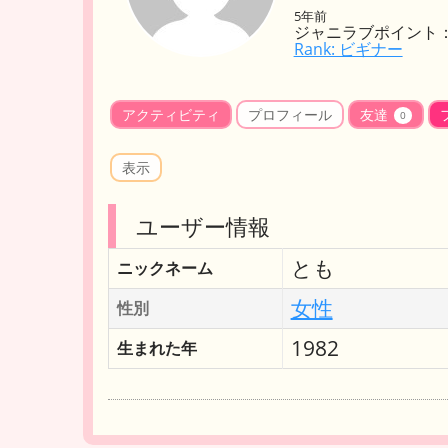
5年前
ジャニラブポイント：
Rank: ビギナー
アクティビティ
プロフィール
友達
0
表示
ユーザー情報
とも
ニックネーム
女性
性別
1982
生まれた年