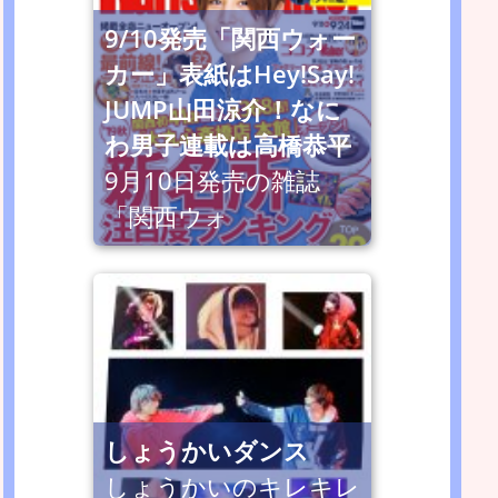
9/10発売「関西ウォー
カー」表紙はHey!Say!
JUMP山田涼介！なに
わ男子連載は高橋恭平
9月10日発売の雑誌
「関西ウォ
しょうかいダンス
しょうかいのキレキレ