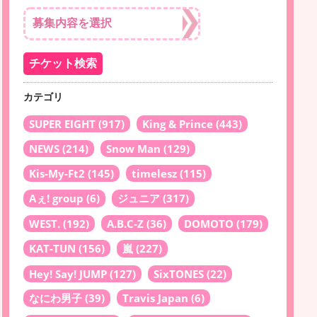
カテゴリ
SUPER EIGHT
(917)
King & Prince
(443)
NEWS
(214)
Snow Man
(129)
Kis-My-Ft2
(145)
timelesz
(115)
Aぇ! group
(6)
ジュニア
(317)
WEST.
(192)
A.B.C-Z
(36)
DOMOTO
(179)
KAT-TUN
(156)
嵐
(227)
Hey! Say! JUMP
(127)
SixTONES
(22)
なにわ男子
(39)
Travis Japan
(6)