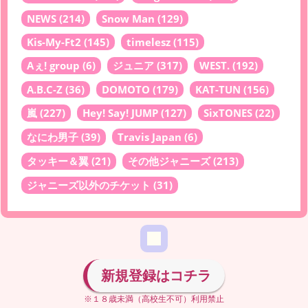
NEWS
(214)
Snow Man
(129)
Kis-My-Ft2
(145)
timelesz
(115)
Aぇ! group
(6)
ジュニア
(317)
WEST.
(192)
A.B.C-Z
(36)
DOMOTO
(179)
KAT-TUN
(156)
嵐
(227)
Hey! Say! JUMP
(127)
SixTONES
(22)
なにわ男子
(39)
Travis Japan
(6)
タッキー＆翼
(21)
その他ジャニーズ
(213)
ジャニーズ以外のチケット
(31)
新規登録はコチラ
※１８歳未満（高校生不可）利用禁止