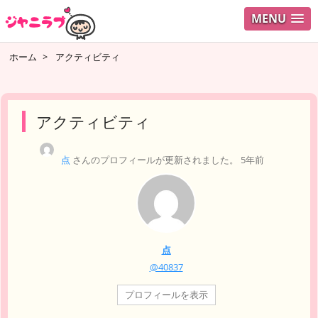
MENU
ログイ
ホーム
>
アクティビティ
ユーザ
検索
アクティビティ
点
さんのプロフィールが更新されました。
5年前
点
@40837
プロフィールを表示