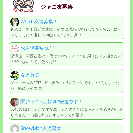
ジャニ友募集
WEST.友達募集！
初めまして！最近友達にライブに誘われて行ってからWEST.にハ
マりました！推しは神山くん?です。周り
お友達募集✩.*˚
深澤担、関西在住の30代です✩°｡⋆⸜(*˙꒳˙* )⸝ 周りにスノ担さんが
全然いないので、色々お話
友達募集
ジャニーズWEST?、King&Prince?のファンです。 仲良くなった
ら一緒にライブに行
関ジャニ∞大好き?安担です！
50代のおばちゃんですが章ちゃんのことになるとときめきが止ま
りません??一緒にキュンキュンしてお話出
SnowMan友達募集