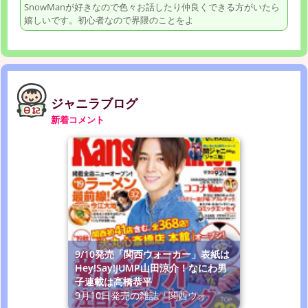
SnowManが好きなので色々お話したり仲良くできる方がいたら
嬉しいです。初心者なので界隈のことをよ
ジャニラブログ
新着コメント
9/10発売「関西ウォーカー」表紙は
Hey!Say!JUMP山田涼介！なにわ男
子連載は高橋恭平
9月10日発売の雑誌「関西ウォ