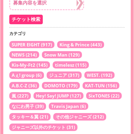
カテゴリ
SUPER EIGHT
(917)
King & Prince
(443)
NEWS
(214)
Snow Man
(129)
Kis-My-Ft2
(145)
timelesz
(115)
Aぇ! group
(6)
ジュニア
(317)
WEST.
(192)
A.B.C-Z
(36)
DOMOTO
(179)
KAT-TUN
(156)
嵐
(227)
Hey! Say! JUMP
(127)
SixTONES
(22)
なにわ男子
(39)
Travis Japan
(6)
タッキー＆翼
(21)
その他ジャニーズ
(212)
ジャニーズ以外のチケット
(31)