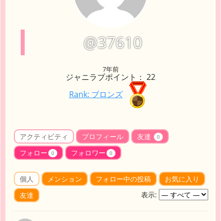
@37610
7年前
ジャニラブポイント： 22
Rank: ブロンズ
アクティビティ
プロフィール
友達
0
フォロー
フォロワー
0
0
個人
メンション
フォロー中の投稿
お気に入り
表示:
友達