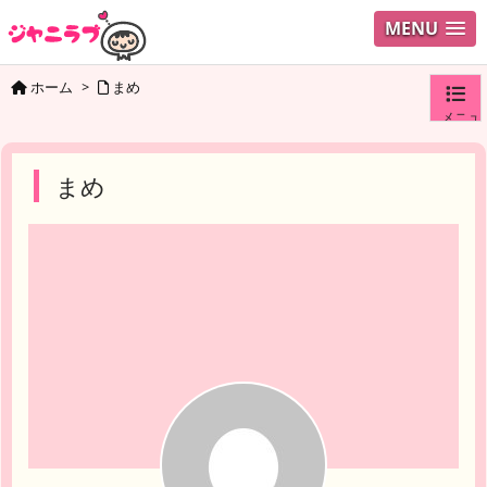
MENU
ホーム
>
まめ
メニュ
ログイ
まめ
ユーザ
検索