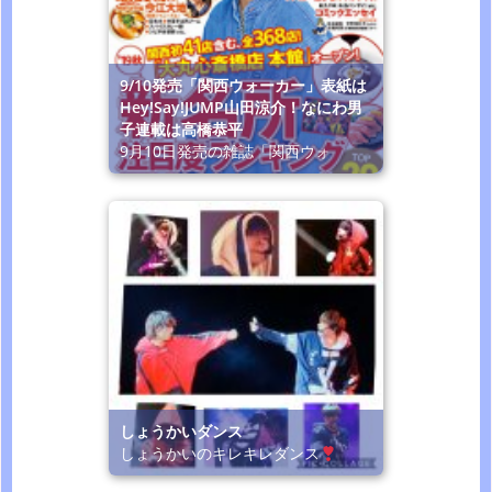
9/10発売「関西ウォーカー」表紙は
Hey!Say!JUMP山田涼介！なにわ男
子連載は高橋恭平
9月10日発売の雑誌「関西ウォ
しょうかいダンス
しょうかいのキレキレダンス