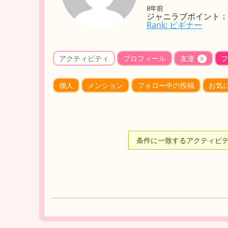
8年前
ジャニラブポイント： 
Rank: ビギナー
アクティビティ
プロフィール
友達
フ
0
個人
メンション
フォロー中の投稿
お気
条件に一致するアクティビ