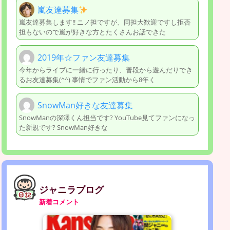
嵐友達募集
嵐友達募集します!! ニノ担ですが、同担大歓迎ですし拒否
担もないので嵐が好きな方とたくさんお話できた
2019年☆ファン友達募集
今年からライブに一緒に行ったり、普段から遊んだりでき
るお友達募集(^^) 事情でファン活動から8年く
SnowMan好きな友達募集
SnowManの深澤くん担当です? YouTube見てファンになっ
た新規です? SnowMan好きな
ジャニラブログ
新着コメント