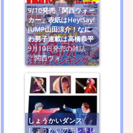
9/10発売「関西ウォー
カー」表紙はHey!Say!
JUMP山田涼介！なに
わ男子連載は高橋恭平
9月10日発売の雑誌
「関西ウォ
しょうかいダンス
しょうかいのキレキレ