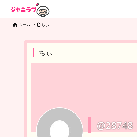
ホーム
>
ちぃ
ちぃ
@28748