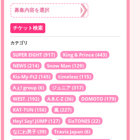
カテゴリ
SUPER EIGHT
(917)
King & Prince
(443)
NEWS
(214)
Snow Man
(129)
Kis-My-Ft2
(145)
timelesz
(115)
Aぇ! group
(6)
ジュニア
(317)
WEST.
(192)
A.B.C-Z
(36)
DOMOTO
(179)
KAT-TUN
(156)
嵐
(227)
Hey! Say! JUMP
(127)
SixTONES
(22)
なにわ男子
(39)
Travis Japan
(6)