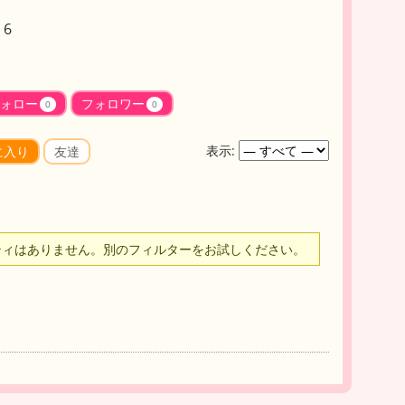
6
ォロー
フォロワー
0
0
表示:
に入り
友達
ティはありません。別のフィルターをお試しください。