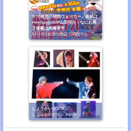
9/10発売「関西ウォーカー」表紙は
Hey!Say!JUMP山田涼介！なにわ男
子連載は高橋恭平
9月10日発売の雑誌「関西ウォ
しょうかいダンス
しょうかいのキレキレダンス