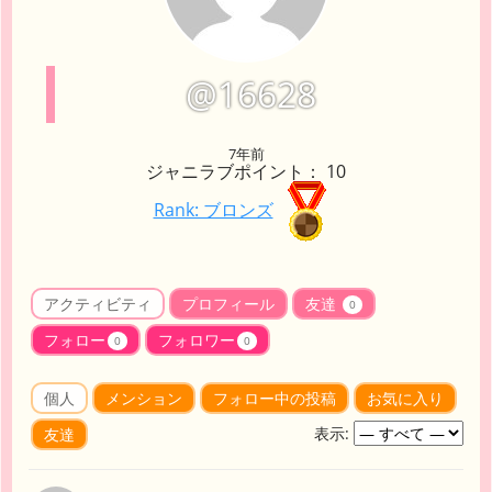
@16628
7年前
ジャニラブポイント： 10
Rank: ブロンズ
アクティビティ
プロフィール
友達
0
フォロー
フォロワー
0
0
個人
メンション
フォロー中の投稿
お気に入り
表示:
友達