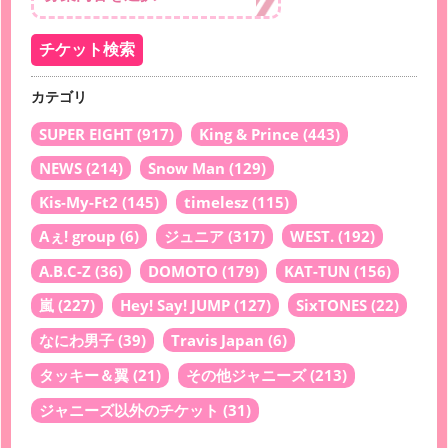
カテゴリ
SUPER EIGHT
(917)
King & Prince
(443)
NEWS
(214)
Snow Man
(129)
Kis-My-Ft2
(145)
timelesz
(115)
Aぇ! group
(6)
ジュニア
(317)
WEST.
(192)
A.B.C-Z
(36)
DOMOTO
(179)
KAT-TUN
(156)
嵐
(227)
Hey! Say! JUMP
(127)
SixTONES
(22)
なにわ男子
(39)
Travis Japan
(6)
タッキー＆翼
(21)
その他ジャニーズ
(213)
ジャニーズ以外のチケット
(31)