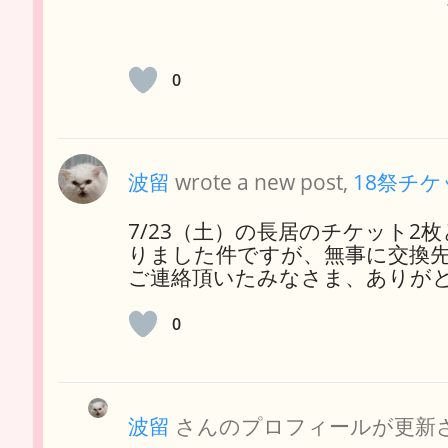
0
波留
wrote a new post,
18祭チ
7/23（土）の長居のチケット2
りました件ですが、無事に交換
ご連絡頂いたみなさま、ありが
0
波留
さんのプロフィールが更新