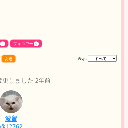
フォロワー
0
0
表示:
友達
変更しました
2年前
波留
@12762