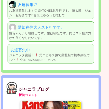
友達募集♡
お友達募集します♡ SixTONES北斗担です。 慎太郎、ジェ
シーも好きです? 普段はゆるっと推して
愛知在住大人スト担です。
慎ちゃんより箱推しです。娘は樹担です。同じスト担の方
が仲良くなりたいです。
友達募集中
ジャニヲタ復活
元エビキス担で藤北担で橋本副担で
した
今はTravis Japan・IMPAC
ジャニラブログ
新着コメント