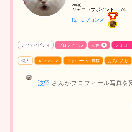
2年前
ジャニラブポイント： 74
Rank: ブロンズ
アクティビティ
プロフィール
友達
フォロー
0
個人
メンション
フォロー中の投稿
お気に入り
波留
さんがプロフィール写真を