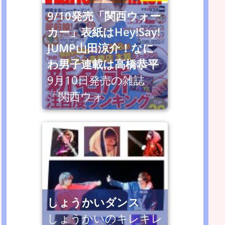
9/10発売「関西ウォー
カー」表紙はHey!Say!
JUMP山田涼介！なに
わ男子連載は高橋恭平
9月10日発売の雑誌
「関西ウォ
しょうかいダンス
しょうかいのキレキレ