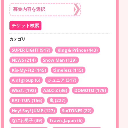
カテゴリ
SUPER EIGHT
(917)
King & Prince
(443)
NEWS
(214)
Snow Man
(129)
Kis-My-Ft2
(145)
timelesz
(115)
Aぇ! group
(6)
ジュニア
(317)
WEST.
(192)
A.B.C-Z
(36)
DOMOTO
(179)
KAT-TUN
(156)
嵐
(227)
Hey! Say! JUMP
(127)
SixTONES
(22)
なにわ男子
(39)
Travis Japan
(6)