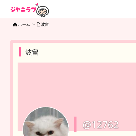
ホーム
>
波留
波留
@12762