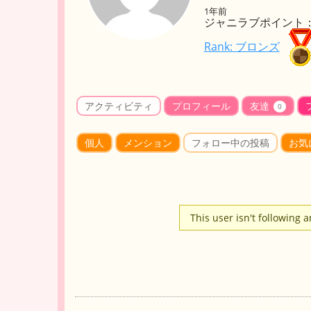
1年前
ジャニラブポイント： 
Rank: ブロンズ
アクティビティ
プロフィール
友達
0
個人
メンション
フォロー中の投稿
お気
This user isn't following 