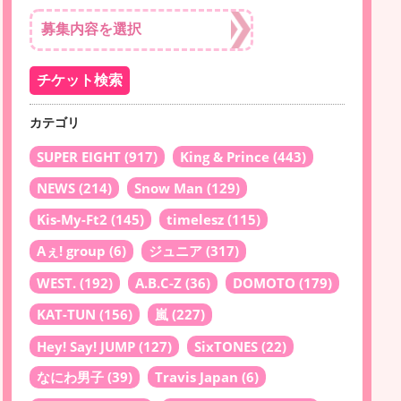
カテゴリ
SUPER EIGHT
(917)
King & Prince
(443)
NEWS
(214)
Snow Man
(129)
Kis-My-Ft2
(145)
timelesz
(115)
Aぇ! group
(6)
ジュニア
(317)
WEST.
(192)
A.B.C-Z
(36)
DOMOTO
(179)
KAT-TUN
(156)
嵐
(227)
Hey! Say! JUMP
(127)
SixTONES
(22)
なにわ男子
(39)
Travis Japan
(6)