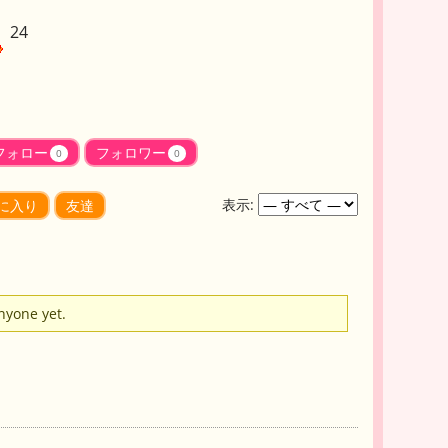
24
フォロー
フォロワー
0
0
表示:
に入り
友達
anyone yet.