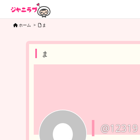
ホーム
>
ま
ま
@12319