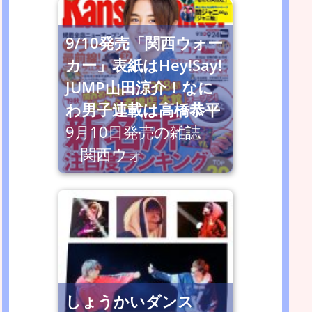
9/10発売「関西ウォー
カー」表紙はHey!Say!
JUMP山田涼介！なに
わ男子連載は高橋恭平
9月10日発売の雑誌
「関西ウォ
しょうかいダンス