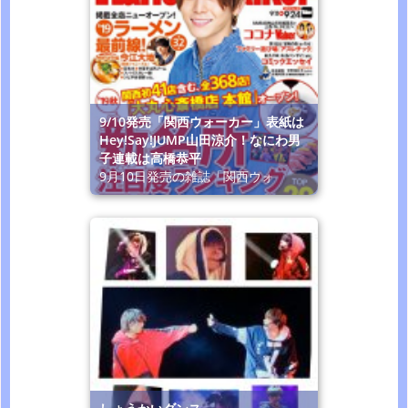
9/10発売「関西ウォーカー」表紙は
Hey!Say!JUMP山田涼介！なにわ男
子連載は高橋恭平
9月10日発売の雑誌「関西ウォ