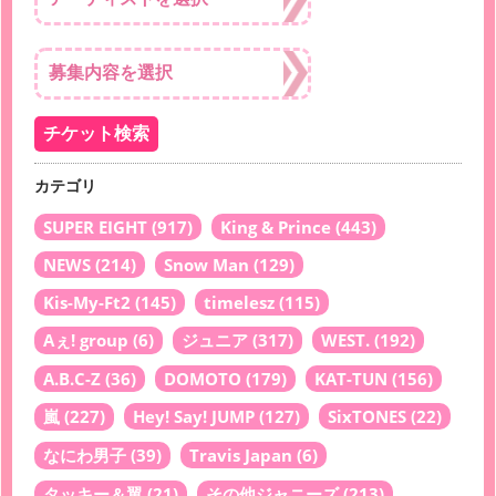
カテゴリ
SUPER EIGHT
(917)
King & Prince
(443)
NEWS
(214)
Snow Man
(129)
Kis-My-Ft2
(145)
timelesz
(115)
Aぇ! group
(6)
ジュニア
(317)
WEST.
(192)
A.B.C-Z
(36)
DOMOTO
(179)
KAT-TUN
(156)
嵐
(227)
Hey! Say! JUMP
(127)
SixTONES
(22)
なにわ男子
(39)
Travis Japan
(6)
タッキー＆翼
(21)
その他ジャニーズ
(213)