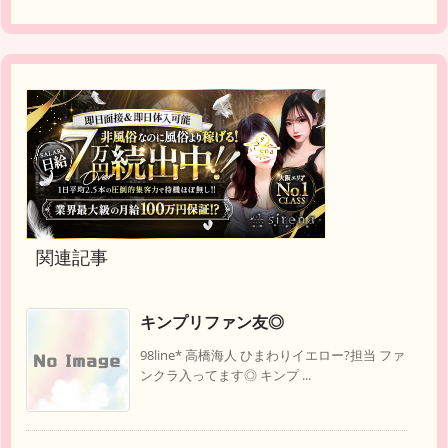
関連記事
キンプリファン友◎
98line* 高橋海人 ひまわりイエロー?担当 ファ
ンクラ入ってます◎ キンプ ...